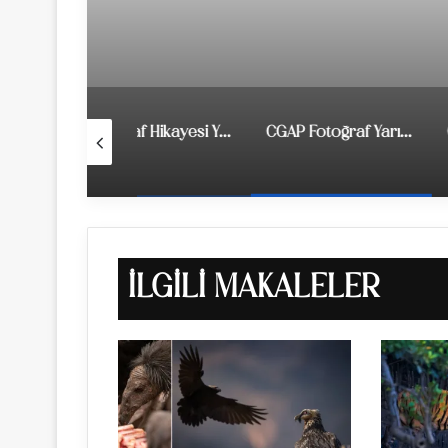
Fotoğraf Hikayesi Yarışması: Barış ve Refah için Su
CGAP Fotoğraf Yarışması 2018
İLGILI MAKALELER