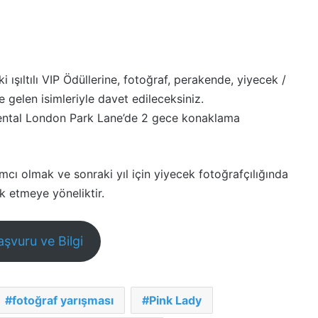
ışıltılı VIP Ödüllerine, fotoğraf, perakende, yiyecek /
e gelen isimleriyle davet edileceksiniz.
tinental London Park Lane’de 2 gece konaklama
mcı olmak ve sonraki yıl için yiyecek fotoğrafçılığında
ik etmeye yöneliktir.
aşvuru ve Bilgi
fotoğraf yarışması
Pink Lady