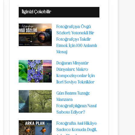
İlginizi Çekebilir
Fotoğrafçıya Övgü
Sözleri: Yetenekli Bir
Fotoğrafçıyı Takdir
Etmek İçin 100 Anlamlı
Mesaj
Doğanın Minyatür
Dünyaları: Makro
Kompozisyonlar İçin
İleri Seviye Teknikler
Gün Batımı Tuzağı:
Manzara
Fotoğrafçılığınızı Nasıl
Sabote Ediyor?
Fotoğrafta Asıl Hikâye
Sadece Konuda Değil,