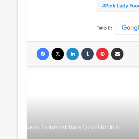
Pink Lady Foo
Takip Et
Facebook
X
LinkedIn
Tumblr
Pinterest
E-Posta ile paylaş
CGAP Fot