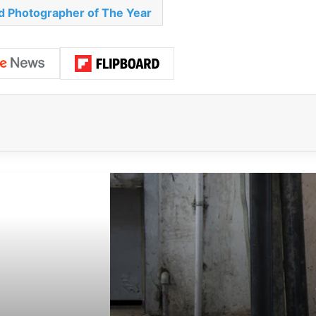
d Photographer of The Year
Sonrakini Oku
oğraf Yarışması 2018