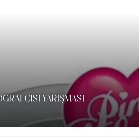
OĞRAFÇISI YARIŞMASI