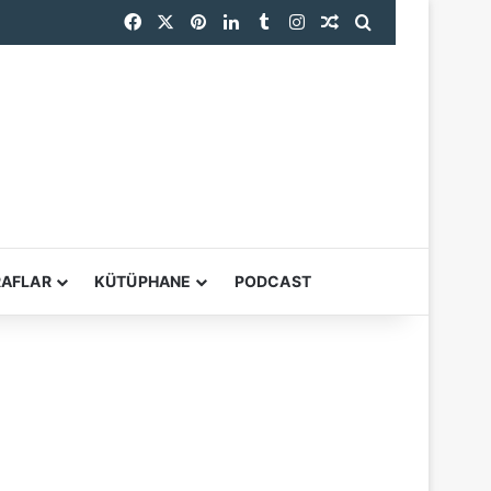
Facebook
X
Pinterest
LinkedIn
Tumblr
Instagram
Rastgele Makale
Arama yap ...
YARDIMCI ARAÇL
RAFLAR
KÜTÜPHANE
PODCAST