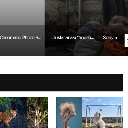
Chromatic Photo Awards 2021
Uluslararası “Andrei Stenin” Basın Fotoğrafı Ödülleri 2019
Sony α Serisi Instagram Portre Fotoğraf Yarışması