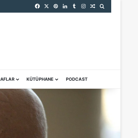
Facebook
X
Pinterest
LinkedIn
Tumblr
Instagram
Rastgele Makale
Arama yap ...
YARDIMCI ARAÇL
RAFLAR
KÜTÜPHANE
PODCAST