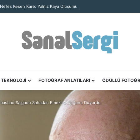
 Nefes Kesen Kare: Yalnız Kaya Oluşumu Tüm Ayrıntılarıyla Görüntülendi
TEKNOLOJİ
FOTOĞRAF ANLATILARI
ÖDÜLLÜ FOTOĞ
bastiao Salgado Sahadan Emekli Olduğunu Duyurdu