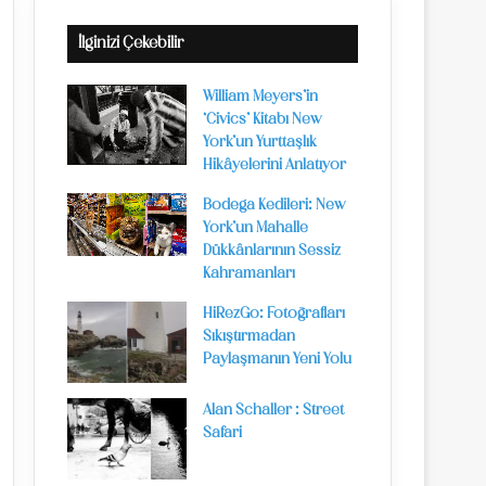
İlginizi Çekebilir
William Meyers’in
‘Civics’ Kitabı New
York’un Yurttaşlık
Hikâyelerini Anlatıyor
Bodega Kedileri: New
York’un Mahalle
Dükkânlarının Sessiz
Kahramanları
HiRezGo: Fotoğrafları
Sıkıştırmadan
Paylaşmanın Yeni Yolu
Alan Schaller : Street
Safari