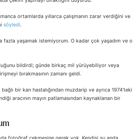
hada çekim yapmayı bıraktığını duyurdu.
manca ortamlarda yıllarca çalışmanın zarar verdiğini ve
ni
söyledi
.
a fazla yaşamak istemiyorum. O kadar çok yaşadım ve o
lduğunu bildirdi; günde birkaç mil yürüyebiliyor veya
girişmeyi bırakmasının zamanı geldi.
bağlı bir kan hastalığından muzdarip ve ayrıca 1974’teki
indiği aracının mayın patlamasından kaynaklanan bir
rum
ada fotoğraf çekmesine gerek yok. Kendisi şu anda