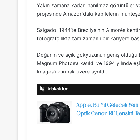
Yakın zamana kadar inanılmaz görüntüler y
projesinde Amazon’daki kabilelerin muhteşem
Salgado, 1944’te Brezilya’nın Aimorés kent
fotoğrafçılıkta tam zamanlı bir kariyere baş
Doğanın ve açık gökyüzünün geniş olduğu Bre
Magnum Photos’a katıldı ve 1994 yılında eşi
Images’ı kurmak üzere ayrıldı.
İlgili Makaleler
Apple, Bu Yıl Gelecek Yeni 
Optik Canon RF Lensini Tan