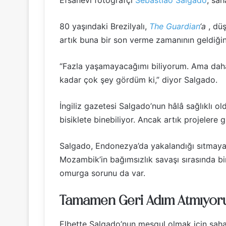
Efsanevi fotoğrafçı
Sebastião Salgado
, sa
80 yaşındaki Brezilyalı,
The Guardian
‘a
, düş
artık buna bir son verme zamanının geldiği
“Fazla yaşamayacağımı biliyorum. Ama dah
kadar çok şey gördüm ki,” diyor Salgado.
İngiliz gazetesi Salgado’nun hâlâ sağlıklı o
bisiklete binebiliyor. Ancak artık projelere 
Salgado, Endonezya’da yakalandığı sıtmaya 
Mozambik’in bağımsızlık savaşı sırasında b
omurga sorunu da var.
Tamamen Geri Adım Atmıyo
Elbette Salgado’nun meşgul olmak için sah