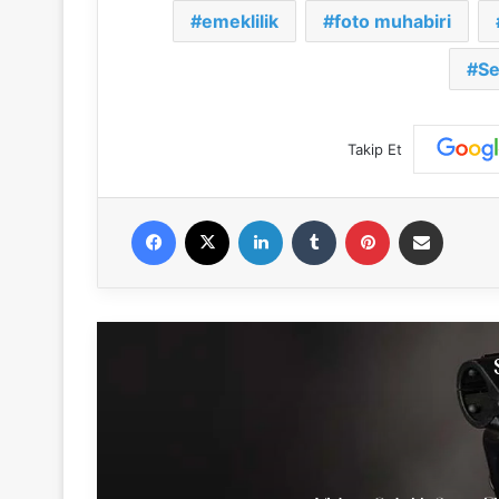
emeklilik
foto muhabiri
Se
Takip Et
Facebook
X
LinkedIn
Tumblr
Pinterest
E-Posta ile paylaş