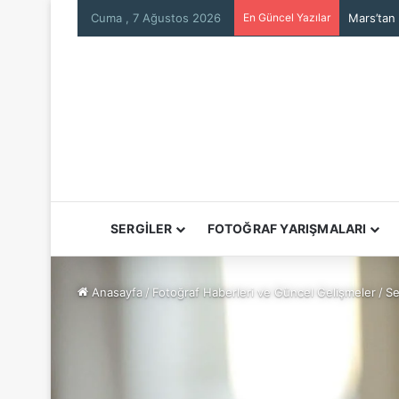
Cuma , 7 Ağustos 2026
En Güncel Yazılar
Mars’tan
SERGİLER
FOTOĞRAF YARIŞMALARI
Anasayfa
/
Fotoğraf Haberleri ve Güncel Gelişmeler
/
Se