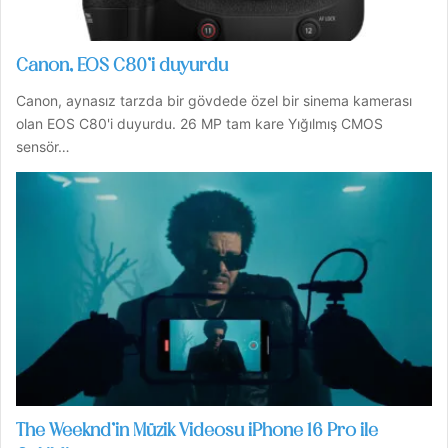
Canon, EOS C80’i duyurdu
Canon, aynasız tarzda bir gövdede özel bir sinema kamerası
olan EOS C80'i duyurdu. 26 MP tam kare Yığılmış CMOS
sensör…
The Weeknd’in Müzik Videosu iPhone 16 Pro ile