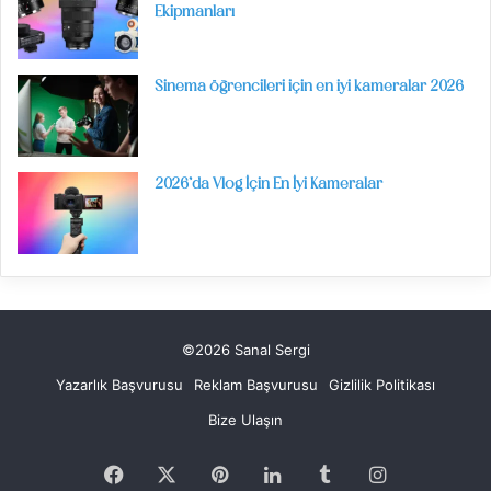
Ekipmanları
Sinema öğrencileri için en iyi kameralar 2026
2026’da Vlog İçin En İyi Kameralar
©2026 Sanal Sergi
Yazarlık Başvurusu
Reklam Başvurusu
Gizlilik Politikası
Bize Ulaşın
Facebook
X
Pinterest
LinkedIn
Tumblr
Instagram