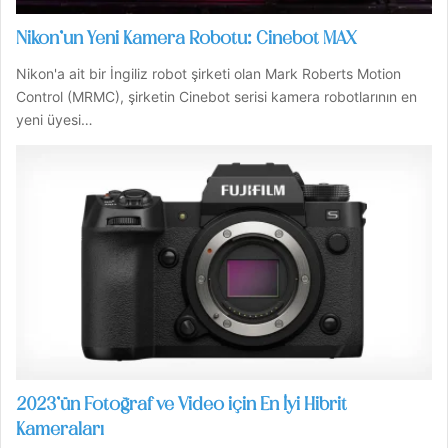
Nikon’un Yeni Kamera Robotu: Cinebot MAX
Nikon'a ait bir İngiliz robot şirketi olan Mark Roberts Motion
Control (MRMC), şirketin Cinebot serisi kamera robotlarının en
yeni üyesi…
2023’ün Fotoğraf ve Video için En İyi Hibrit
Kameraları