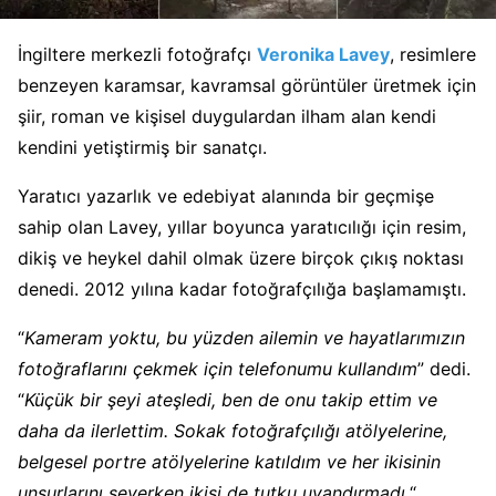
İngiltere merkezli fotoğrafçı
Veronika Lavey
, resimlere
benzeyen karamsar, kavramsal görüntüler üretmek için
şiir, roman ve kişisel duygulardan ilham alan kendi
kendini yetiştirmiş bir sanatçı.
Yaratıcı yazarlık ve edebiyat alanında bir geçmişe
sahip olan Lavey, yıllar boyunca yaratıcılığı için resim,
dikiş ve heykel dahil olmak üzere birçok çıkış noktası
denedi. 2012 yılına kadar fotoğrafçılığa başlamamıştı.
“
Kameram yoktu, bu yüzden ailemin ve hayatlarımızın
fotoğraflarını çekmek için telefonumu kullandım
” dedi.
“
Küçük bir şeyi ateşledi, ben de onu takip ettim ve
daha da ilerlettim. Sokak fotoğrafçılığı atölyelerine,
belgesel portre atölyelerine katıldım ve her ikisinin
unsurlarını severken ikisi de tutku uyandırmadı.
“