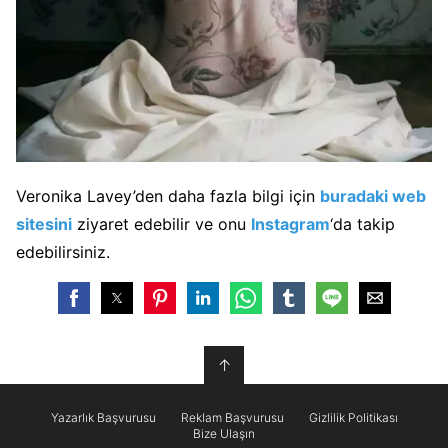
Veronika Lavey’den daha fazla bilgi için
buradaki web
sitesini
ziyaret edebilir ve onu
Instagram
‘da takip
edebilirsiniz.
↑
Yazarlık Başvurusu
Reklam Başvurusu
Gizlilik Politikası
Bize Ulaşın