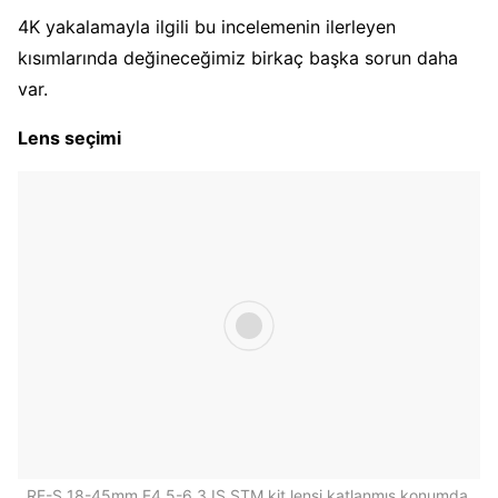
4K yakalamayla ilgili bu incelemenin ilerleyen
kısımlarında değineceğimiz birkaç başka sorun daha
var.
Lens seçimi
RF-S 18-45mm F4.5-6.3 IS STM kit lensi katlanmış konumda.