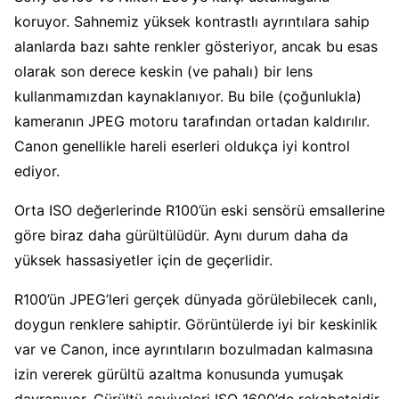
koruyor. Sahnemiz yüksek kontrastlı ayrıntılara sahip
alanlarda bazı sahte renkler gösteriyor, ancak bu esas
olarak son derece keskin (ve pahalı) bir lens
kullanmamızdan kaynaklanıyor. Bu bile (çoğunlukla)
kameranın JPEG motoru tarafından ortadan kaldırılır.
Canon genellikle hareli eserleri oldukça iyi kontrol
ediyor.
Orta ISO değerlerinde R100’ün eski sensörü emsallerine
göre biraz daha gürültülüdür. Aynı durum daha da
yüksek hassasiyetler için de geçerlidir.
R100’ün JPEG’leri gerçek dünyada görülebilecek canlı,
doygun renklere sahiptir. Görüntülerde iyi bir keskinlik
var ve Canon, ince ayrıntıların bozulmadan kalmasına
izin vererek gürültü azaltma konusunda yumuşak
davranıyor. Gürültü seviyeleri ISO 1600’de rekabetçidir