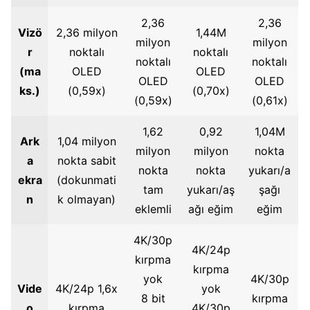
2,36
2,36
Vizö
2,36 milyon
1,44M
milyon
milyon
r
noktalı
noktalı
noktalı
noktalı
(ma
OLED
OLED
OLED
OLED
ks.)
(0,59x)
(0,70x)
(0,59x)
(0,61x)
1,62
0,92
1,04M
Ark
1,04 milyon
milyon
milyon
nokta
a
nokta sabit
nokta
nokta
yukarı/a
ekra
(dokunmati
tam
yukarı/aş
şağı
n
k olmayan)
eklemli
ağı eğim
eğim
4K/30p
4K/24p
kırpma
kırpma
yok
4K/30p
Vide
4K/24p 1,6x
yok
8 bit
kırpma
o
kırpma
4K/30p