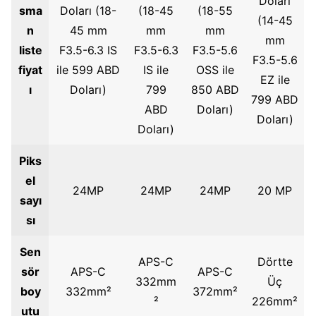
Doları
sma
Doları (18-
(18-45
(18-55
(14-45
n
45 mm
mm
mm
mm
liste
F3.5-6.3 IS
F3.5-6.3
F3.5-5.6
F3.5-5.6
fiyat
ile 599 ABD
IS ile
OSS ile
EZ ile
ı
Doları)
799
850 ABD
799 ABD
ABD
Doları)
Doları)
Doları)
Piks
el
24MP
24MP
24MP
20 MP
sayı
sı
Sen
APS-C
Dörtte
sör
APS-C
APS-C
332mm
Üç
boy
332mm²
372mm²
²
226mm²
utu