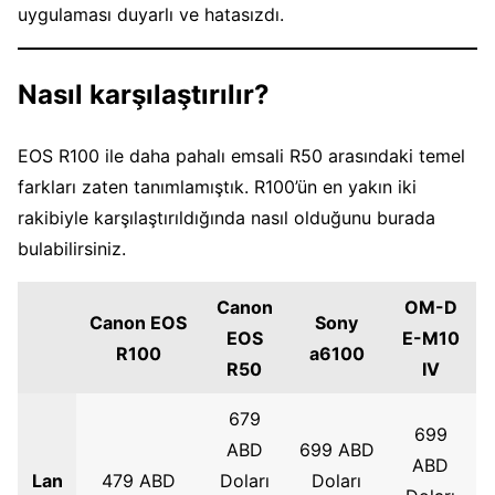
uygulaması duyarlı ve hatasızdı.
Nasıl karşılaştırılır?
EOS R100 ile daha pahalı emsali R50 arasındaki temel
farkları zaten tanımlamıştık. R100’ün en yakın iki
rakibiyle karşılaştırıldığında nasıl olduğunu burada
bulabilirsiniz.
Canon
OM-D
Canon EOS
Sony
EOS
E-M10
R100
a6100
R50
IV
679
699
ABD
699 ABD
ABD
Lan
479 ABD
Doları
Doları