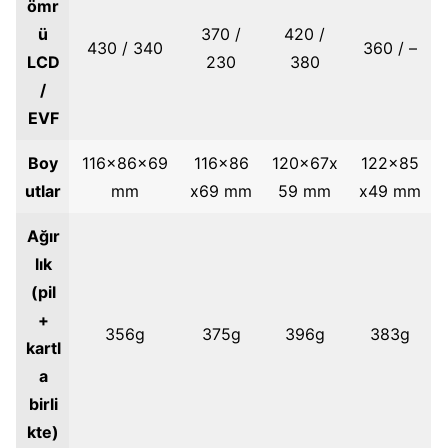
ömr
ü
370 /
420 /
430 / 340
360 / –
LCD
230
380
/
EVF
Boy
116x86x69
116x86
120x67x
122x85
utlar
mm
x69 mm
59 mm
x49 mm
Ağır
lık
(pil
+
356g
375g
396g
383g
kartl
a
birli
kte)