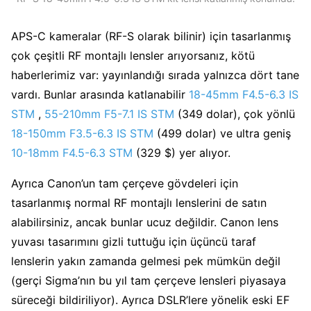
APS-C kameralar (RF-S olarak bilinir) için tasarlanmış
çok çeşitli RF montajlı lensler arıyorsanız, kötü
haberlerimiz var: yayınlandığı sırada yalnızca dört tane
vardı. Bunlar arasında katlanabilir
18-45mm F4.5-6.3 IS
STM
,
55-210mm F5-7.1 IS STM
(349 dolar), çok yönlü
18-150mm F3.5-6.3 IS STM
(499 dolar) ve ultra geniş
10-18mm F4.5-6.3 STM
(329 $) yer alıyor.
Ayrıca Canon’un tam çerçeve gövdeleri için
tasarlanmış normal RF montajlı lenslerini de satın
alabilirsiniz, ancak bunlar ucuz değildir. Canon lens
yuvası tasarımını gizli tuttuğu için üçüncü taraf
lenslerin yakın zamanda gelmesi pek mümkün değil
(gerçi Sigma’nın bu yıl tam çerçeve lensleri piyasaya
süreceği bildiriliyor). Ayrıca DSLR’lere yönelik eski EF