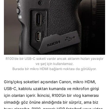
R100’de bir USB-C soketi vardır ancak aktarım hızları yavaştır
ve şarj için kullanılamaz.
Burada bir mikro HDMI bağlantı noktası da görülüyor.
Giriş/çıkış soketleri açısından Canon, mikro HDMI,
USB-C, kablolu uzaktan kumanda ve mikrofon girişi
için olanları içerir. İkincisi, R100’ün bir vlog kamerası
olmadığı göz önüne alındığında bir sürpriz, ama biz