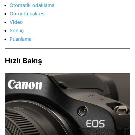
Otomatik odaklama
Görüntü kalitesi
Video
Sonuç
Puanlama
Hızlı Bakış