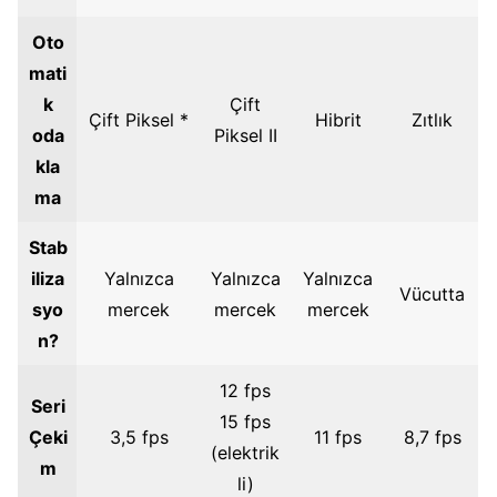
Oto
mati
k
Çift
Çift Piksel *
Hibrit
Zıtlık
oda
Piksel II
kla
ma
Stab
iliza
Yalnızca
Yalnızca
Yalnızca
Vücutta
syo
mercek
mercek
mercek
n?
12 fps
Seri
15 fps
Çeki
3,5 fps
11 fps
8,7 fps
(elektrik
m
li)