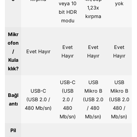
veya 10
yok
1,23x
bit HDR
kırpma
modu
Mikr
ofon
Evet
Evet
Evet
/
Evet Hayır
Hayır
Hayır
Hayır
Kula
klık?
USB-C
USB
USB
USB-C
(USB
Mikro B
Mikro B
Bağl
(USB 2.0 /
2.0 /
(USB 2.0
(USB 2.0
antı
480 Mb/sn)
480
/ 480
480 /
Mb/sn)
Mb/sn)
Mb/sn)
Pil