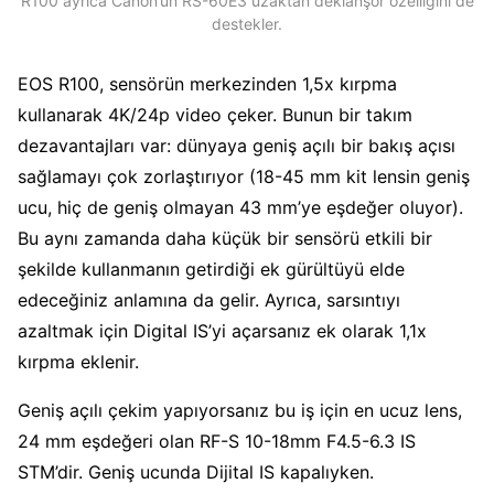
R100 ayrıca Canon’un RS-60E3 uzaktan deklanşör özelliğini de
destekler.
EOS R100, sensörün merkezinden 1,5x kırpma
kullanarak 4K/24p video çeker. Bunun bir takım
dezavantajları var: dünyaya geniş açılı bir bakış açısı
sağlamayı çok zorlaştırıyor (18-45 mm kit lensin geniş
ucu, hiç de geniş olmayan 43 mm’ye eşdeğer oluyor).
Bu aynı zamanda daha küçük bir sensörü etkili bir
şekilde kullanmanın getirdiği ek gürültüyü elde
edeceğiniz anlamına da gelir. Ayrıca, sarsıntıyı
azaltmak için Digital IS’yi açarsanız ek olarak 1,1x
kırpma eklenir.
Geniş açılı çekim yapıyorsanız bu iş için en ucuz lens,
24 mm eşdeğeri olan RF-S 10-18mm F4.5-6.3 IS
STM’dir. Geniş ucunda Dijital IS kapalıyken.