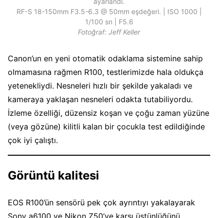
ayarlandı.
RF-S 18-150mm F3.5-6.3 @ 50mm eşdeğeri. | ISO 1000 |
1/100 sn | F5.6
Fotoğraf: Jeff Keller
Canon’un en yeni otomatik odaklama sistemine sahip
olmamasına rağmen R100, testlerimizde hala oldukça
yetenekliydi. Nesneleri hızlı bir şekilde yakaladı ve
kameraya yaklaşan nesneleri odakta tutabiliyordu.
İzleme özelliği, düzensiz koşan ve çoğu zaman yüzüne
(veya gözüne) kilitli kalan bir çocukla test edildiğinde
çok iyi çalıştı.
Görüntü kalitesi
EOS R100’ün sensörü pek çok ayrıntıyı yakalayarak
Sony a6100 ve Nikon Z50’ye karşı üstünlüğünü