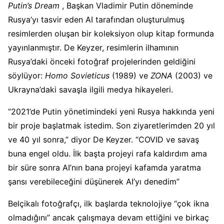
Putin’s Dream
, Başkan Vladimir Putin döneminde
Rusya’yı tasvir eden AI tarafından oluşturulmuş
resimlerden oluşan bir koleksiyon olup kitap formunda
yayınlanmıştır. De Keyzer, resimlerin ilhamının
Rusya’daki önceki fotoğraf projelerinden geldiğini
söylüyor:
Homo Sovieticus
(1989) ve
ZONA
(2003) ve
Ukrayna’daki savaşla ilgili medya hikayeleri.
“2021’de Putin yönetimindeki yeni Rusya hakkında yeni
bir proje başlatmak istedim. Son ziyaretlerimden 20 yıl
ve 40 yıl sonra,” diyor De Keyzer. “COVID ve savaş
buna engel oldu. İlk başta projeyi rafa kaldırdım ama
bir süre sonra AI’nın bana projeyi kafamda yaratma
şansı verebileceğini düşünerek AI’yı denedim”
Belçikalı fotoğrafçı, ilk başlarda teknolojiye “çok ikna
olmadığını” ancak çalışmaya devam ettiğini ve birkaç