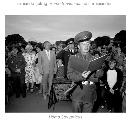
sırasında çektiği
Homo Sovieticus
adlı projesinden.
Homo Sovyeticus