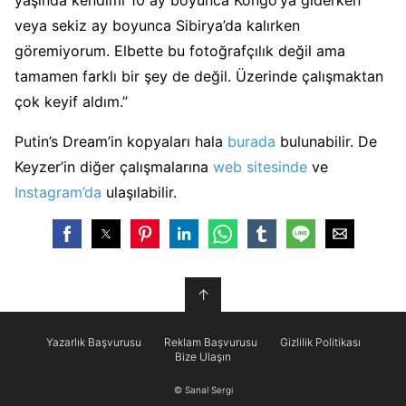
veya sekiz ay boyunca Sibirya’da kalırken
göremiyorum. Elbette bu fotoğrafçılık değil ama
tamamen farklı bir şey de değil. Üzerinde çalışmaktan
çok keyif aldım.”
Putin’s Dream’in kopyaları hala
burada
bulunabilir. De
Keyzer’in diğer çalışmalarına
web sitesinde
ve
Instagram’da
ulaşılabilir.
↑
Yazarlık Başvurusu
Reklam Başvurusu
Gizlilik Politikası
Bize Ulaşın
© Sanal Sergi