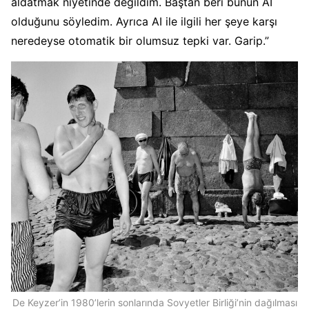
aldatmak niyetinde değildim. Baştan beri bunun AI
olduğunu söyledim. Ayrıca AI ile ilgili her şeye karşı
neredeyse otomatik bir olumsuz tepki var. Garip.”
De Keyzer’in 1980’lerin sonlarında Sovyetler Birliği’nin dağılması