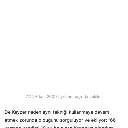
ZONA’dan, 2000’li yılların başında çekildi
.
De Keyzer neden aynı tekniği kullanmaya devam
etmek zorunda olduğunu sorguluyor ve ekliyor: “66
yaşında kendimi 10 ay boyunca Kongo’ya giderken