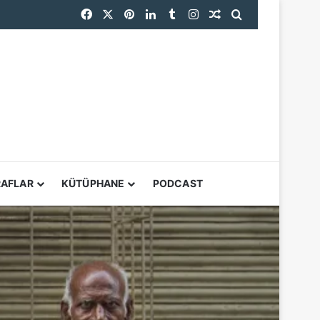
Facebook
X
Pinterest
LinkedIn
Tumblr
Instagram
Rastgele Makale
Arama yap ...
YARDIMCI ARAÇL
RAFLAR
KÜTÜPHANE
PODCAST