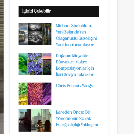
İlginizi Çekebilir
Michael Shainblum,
Yeni Zelanda’nın
Olağanüstü Güzelliğini
Yeniden Yorumluyor
Doğanın Minyatür
Dünyaları: Makro
Kompozisyonlar İçin
İleri Seviye Teknikler
Chris Perani : Wings
Kareden Önce: Bir
Yönetmenin Sokak
Fotoğrafçılığı Yaklaşımı