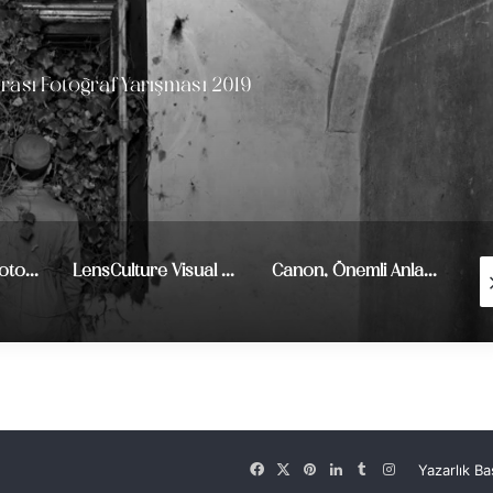
rası Fotoğraf Yarışması 2019
MonoVisions Photo Awards 2024
LensCulture Visual Storytelling Ödülleri
Canon, Önemli Anlar Fotoğraf Yarışması 2022
Facebook
X
Pinterest
LinkedIn
Tumblr
Instagram
Yazarlık B