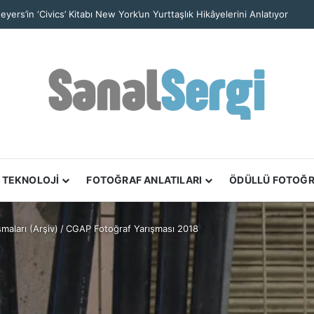
 Nefes Kesen Kare: Yalnız Kaya Oluşumu Tüm Ayrıntılarıyla Görüntülendi
TEKNOLOJİ
FOTOĞRAF ANLATILARI
ÖDÜLLÜ FOTOĞ
maları (Arşiv)
/
CGAP Fotoğraf Yarışması 2018