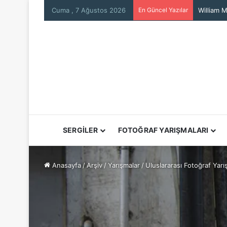
Cuma , 7 Ağustos 2026
En Güncel Yazılar
Mars’tan
SERGİLER
FOTOĞRAF YARIŞMALARI
Anasayfa
/
Arşiv
/
Yarışmalar
/
Uluslararası Fotoğraf Yarış