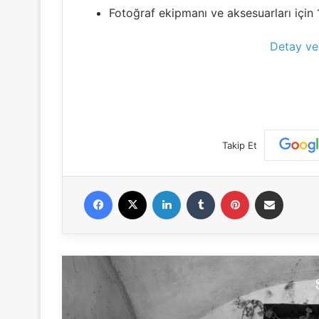
Fotoğraf ekipmanı ve aksesuarları için 
Detay ve 
Takip Et
Facebook
X
LinkedIn
Tumblr
Pinterest
E-Posta ile paylaş