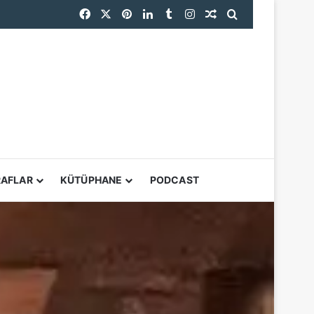
Facebook
X
Pinterest
LinkedIn
Tumblr
Instagram
Rastgele Makale
Arama yap ...
endi
YARDIMCI ARAÇL
RAFLAR
KÜTÜPHANE
PODCAST