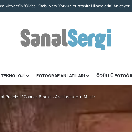
’tan Nefes Kesen Kare: Yalnız Kaya Oluşumu Tüm Ayrıntılarıyla Görüntül
TEKNOLOJİ
FOTOĞRAF ANLATILARI
ÖDÜLLÜ FOTOĞ
af Projeleri
/
Charles Brooks : Architecture in Music