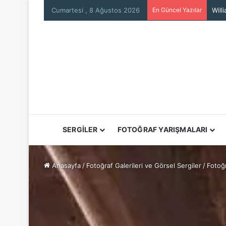
Cumartesi , 8 Ağustos 2026
En Güncel Yazılar
Mars
SERGİLER
FOTOĞRAF YARIŞMALARI
Anasayfa
/
Fotoğraf Galerileri ve Görsel Sergiler
/
Fotoğr