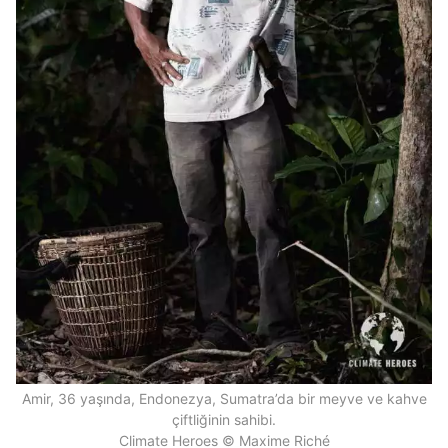
Amir, 36 yaşında, Endonezya, Sumatra’da bir meyve ve kahve
çiftliğinin sahibi.
Climate Heroes © Maxime Riché