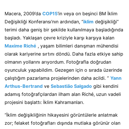
Macera, 2009’da
COP15
‘in veya on beşinci BM İklim
Değişikliği Konferansı’nın ardından, “
iklim
değişikliği”
terimi daha geniş bir şekilde kullanılmaya başladığında
başladı. Yaklaşan çevre kriziyle karşı karşıya kalan
Maxime Riché
, yaşam bilimleri danışman mühendisi
olarak kariyerine sırtını döndü. Daha fazla etkiye sahip
olmanın yollarını arıyordum. Fotoğrafla doğrudan
oyunculuk yapabildim. Gezegen için o sırada üzerinde
çalıştığım pazarlama projelerinden daha acildi. ”
Yann
Arthus-Bertrand
ve
Sebastião Salgado
gibi kendini
adamış fotoğrafçılardan ilham alan Riché, uzun vadeli
projesini başlattı: İklim Kahramanları.
“İklim değişikliğinin hikayesini görüntülerle anlatmak
zor; felaket fotoğrafları dışında mutlaka görünür olan