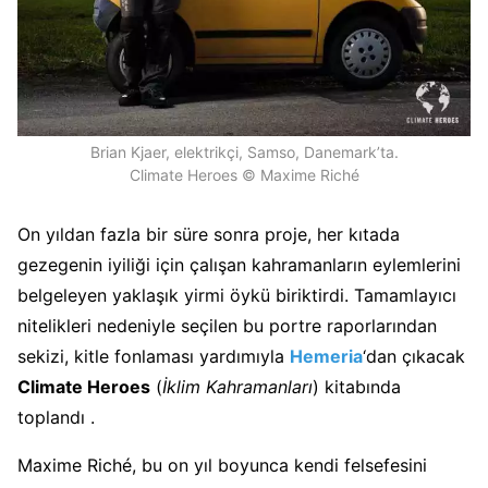
Brian Kjaer, elektrikçi, Samso, Danemark’ta.
Climate Heroes © Maxime Riché
On yıldan fazla bir süre sonra proje, her kıtada
gezegenin iyiliği için çalışan kahramanların eylemlerini
belgeleyen yaklaşık yirmi öykü biriktirdi. Tamamlayıcı
nitelikleri nedeniyle seçilen bu portre raporlarından
sekizi, kitle fonlaması yardımıyla
Hemeria
‘dan çıkacak
Climate Heroes
(
İklim Kahramanları
) kitabında
toplandı .
Maxime Riché, bu on yıl boyunca kendi felsefesini