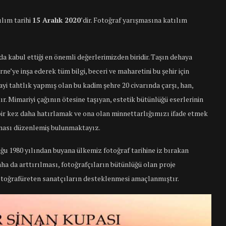
lım tarihi
15 Aralık 2020
’dir. Fotoğraf yarışmasına katılım
da kabul ettiği en önemli değerlerimizden biridir. Taşın dehaya
ne’ye inşa ederek tüm bilgi, beceri ve maharetini bu şehir için
ayi tahtlık yapmış olan bu kadim şehre 20 civarında çarşı, han,
r. Mimariyi çağının ötesine taşıyan, estetik bütünlüğü eserlerinin
 bir kez daha hatırlamak ve ona olan minnettarlığımızı ifade etmek
ışması düzenlemiş bulunmaktayız.
ğu 1980 yılından buyana ülkemiz fotoğraf tarihine iz bırakan
ha da arttırılması, fotoğrafçıların bütünlüğü olan proje
 fotoğrafüreten sanatçıların desteklenmesi amaçlanmıştır.