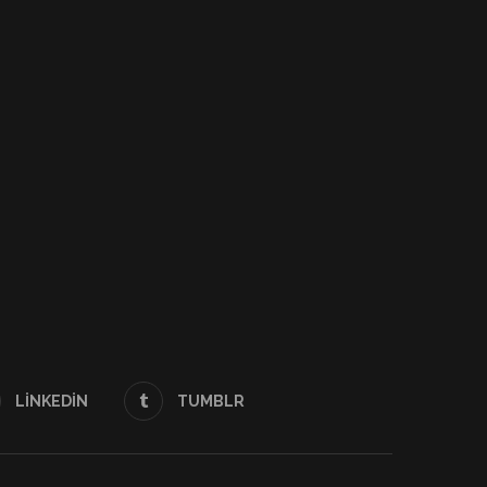
MEMLEKETIMDEN İNSAN
AYRIMCILIĞA SIFIR TOL
MANZARALARI ULUSAL FOTOĞRAF
ULUSAL FOTOĞRAF YARI
YARIŞMASI
27 Ocak 2023
25 Nisan 2023
LINKEDIN
TUMBLR