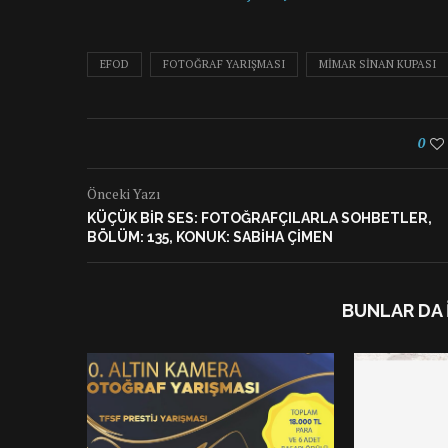
EFOD
FOTOĞRAF YARIŞMASI
MIMAR SINAN KUPASI
0
Önceki Yazı
KÜÇÜK BIR SES: FOTOĞRAFÇILARLA SOHBETLER,
BÖLÜM: 135, KONUK: SABIHA ÇIMEN
BUNLAR DA 