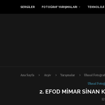
SERGİLER
FOTOĞRAF YARIŞMALARI
TEKNOLOJİ
Ana Sayfa
Arşiv
Yarışmalar
Ulusal Fotoğraf
Ulusal Fotoğ
2. EFOD MIMAR SINAN 
12