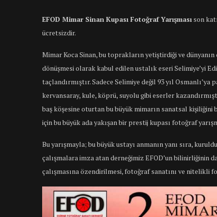
EFOD Mimar Sinan Kupası Fotoğraf Yarışması
son katı
ücretsizdir.
Mimar Koca Sinan, bu toprakların yetiştirdiği ve dünyanın 
dönüşmesi olarak kabul edilen ustalık eseri Selimiye’yi Edir
taçlandırmıştır. Sadece Selimiye değil 93 yıl Osmanlı’ya p
kervansaray, kule, köprü, suyolu gibi eserler kazandırmıştı
baş köşesine oturtan bu büyük mimarın sanatsal kişiliğini
için bu büyük ada yakışan bir prestij kupası fotoğraf yar
Bu yarışmayla; bu büyük ustayı anmanın yanı sıra, kuruldu
çalışmalara imza atan derneğimiz EFOD’un bilinirliğinin da
çalışmasına özendirilmesi, fotoğraf sanatını ve nitelikli