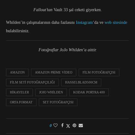
Fallout’tan
Vault 33 şal ceketi giyerken.
Whilden’in çalışmalarının daha fazlasını
Instagram
‘da ve
web sitesinde
bulabilirsiniz.
Fotoğraflar JoJo Whilden’a aittir.
AMAZON
AMAZON PRIME VIDEO
FILM FOTOĞRAFÇISI
FILM SETI FOTOĞRAFÇILIĞI
HASSELBLAD500CM
HIKAYELER
JOJO WHILDEN
KODAK PORTRA 400
ORTA FORMAT
SET FOTOĞRAFÇISI
0