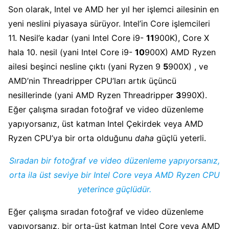
Son olarak, Intel ve AMD her yıl her işlemci ailesinin en
yeni neslini piyasaya sürüyor. Intel’in Core işlemcileri
11. Nesil’e kadar (yani Intel Core i9-
11
900K), Core X
hala 10. nesil (yani Intel Core i9-
10
900X) AMD Ryzen
ailesi beşinci nesline çıktı (yani Ryzen 9
5
900X) , ve
AMD’nin Threadripper CPU’ları artık üçüncü
nesillerinde (yani AMD Ryzen Threadripper
3
990X).
Eğer çalışma sıradan fotoğraf ve video düzenleme
yapıyorsanız, üst katman Intel Çekirdek veya AMD
Ryzen CPU’ya bir orta olduğunu
daha
güçlü yeterli.
Sıradan bir fotoğraf ve video düzenleme yapıyorsanız,
orta ila üst seviye bir Intel Core veya AMD Ryzen CPU
yeterince güçlüdür.
Eğer çalışma sıradan fotoğraf ve video düzenleme
yapıyorsanız, bir orta-üst katman Intel Core veya AMD