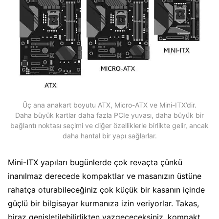
Üç ana anakart boyutu ATX, Micro-ATX ve Mini-ITX’dir.
Daha büyük kartlar daha fazla PCIe yuvası, daha büyük bir
bağlantı noktası seçimi ve diğer özelliklerle birlikte gelir, ancak
daha hantal bir yapı sağlarlar.
Mini-ITX yapıları bugünlerde çok revaçta çünkü
inanılmaz derecede kompaktlar ve masanızın üstüne
rahatça oturabileceğiniz çok küçük bir kasanın içinde
güçlü bir bilgisayar kurmanıza izin veriyorlar. Takas,
biraz genişletilebilirlikten vazgeçeceksiniz, kompakt