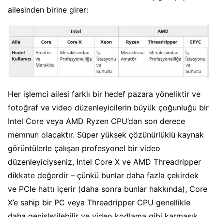
ailesinden birine girer:
Her işlemci ailesi farklı bir hedef pazara yöneliktir ve
fotoğraf ve video düzenleyicilerin büyük çoğunluğu bir
Intel Core veya AMD Ryzen CPU’dan son derece
memnun olacaktır. Süper yüksek çözünürlüklü kaynak
görüntülerle çalışan profesyonel bir video
düzenleyiciyseniz, Intel Core X ve AMD Threadripper
dikkate değerdir – çünkü bunlar daha fazla çekirdek
ve PCIe hattı içerir (daha sonra bunlar hakkında), Core
X’e sahip bir PC veya Threadripper CPU genellikle
daha genişletilebilir ve video kodlama gibi karmaşık