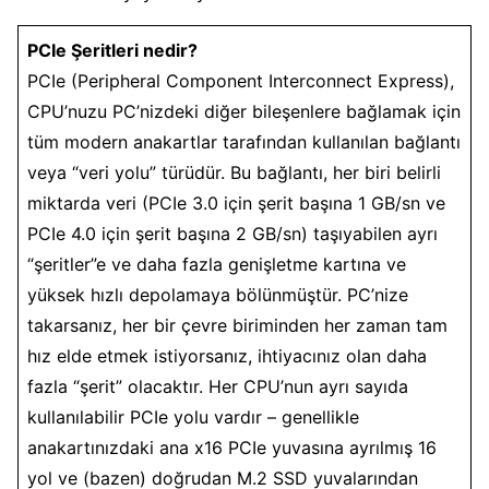
PCIe Şeritleri nedir?
PCIe (Peripheral Component Interconnect Express),
CPU’nuzu PC’nizdeki diğer bileşenlere bağlamak için
tüm modern anakartlar tarafından kullanılan bağlantı
veya “veri yolu” türüdür. Bu bağlantı, her biri belirli
miktarda veri (PCIe 3.0 için şerit başına 1 GB/sn ve
PCIe 4.0 için şerit başına 2 GB/sn) taşıyabilen ayrı
“şeritler”e ve daha fazla genişletme kartına ve
yüksek hızlı depolamaya bölünmüştür. PC’nize
takarsanız, her bir çevre biriminden her zaman tam
hız elde etmek istiyorsanız, ihtiyacınız olan daha
fazla “şerit” olacaktır. Her CPU’nun ayrı sayıda
kullanılabilir PCIe yolu vardır – genellikle
anakartınızdaki ana x16 PCIe yuvasına ayrılmış 16
yol ve (bazen) doğrudan M.2 SSD yuvalarından