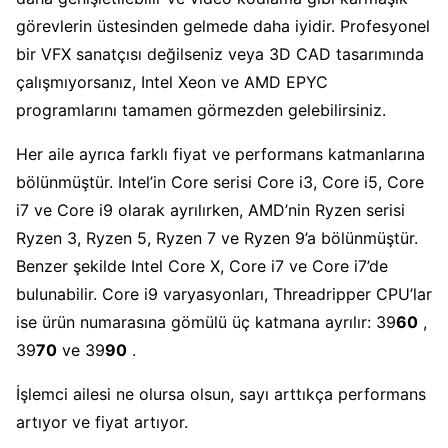
görevlerin üstesinden gelmede daha iyidir. Profesyonel
bir VFX sanatçısı değilseniz veya 3D CAD tasarımında
çalışmıyorsanız, Intel Xeon ve AMD EPYC
programlarını tamamen görmezden gelebilirsiniz.
Her aile ayrıca farklı fiyat ve performans katmanlarına
bölünmüştür. Intel’in Core serisi Core i3, Core i5, Core
i7 ve Core i9 olarak ayrılırken, AMD’nin Ryzen serisi
Ryzen 3, Ryzen 5, Ryzen 7 ve Ryzen 9’a bölünmüştür.
Benzer şekilde Intel Core X, Core i7 ve Core i7’de
bulunabilir. Core i9 varyasyonları, Threadripper CPU’lar
ise ürün numarasına gömülü üç katmana ayrılır: 39
60
,
39
70
ve 39
90
.
İşlemci ailesi ne olursa olsun, sayı arttıkça performans
artıyor ve fiyat artıyor.