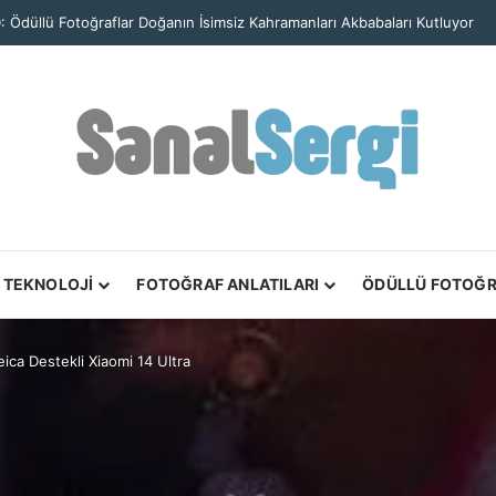
Osmo Pocket 4P İncelemesi: En İyi Vlog Kamerası Artık Çok Daha Güçlü
TEKNOLOJİ
FOTOĞRAF ANLATILARI
ÖDÜLLÜ FOTOĞ
eica Destekli Xiaomi 14 Ultra