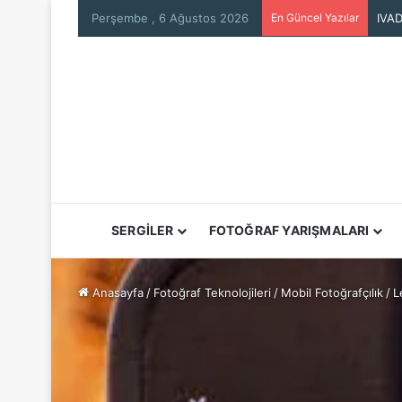
Perşembe , 6 Ağustos 2026
En Güncel Yazılar
DJI 
SERGİLER
FOTOĞRAF YARIŞMALARI
Anasayfa
/
Fotoğraf Teknolojileri
/
Mobil Fotoğrafçılık
/
L