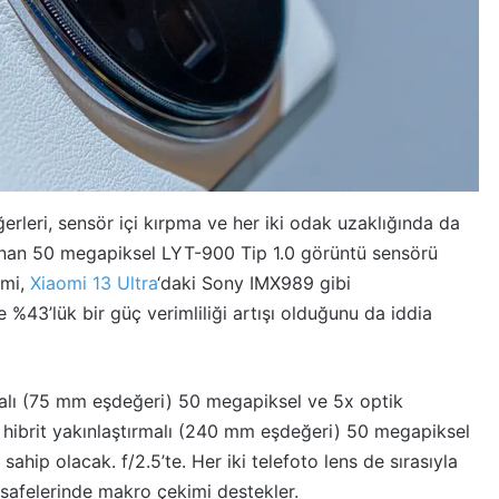
leri, sensör içi kırpma ve her iki odak uzaklığında da
sunan 50 megapiksel LYT-900 Tip 1.0 görüntü sensörü
omi,
Xiaomi 13 Ultra
‘daki Sony IMX989 gibi
 %43’lük bir güç verimliliği artışı olduğunu da iddia
ırmalı (75 mm eşdeğeri) 50 megapiksel ve 5x optik
 hibrit yakınlaştırmalı (240 mm eşdeğeri) 50 megapiksel
sahip olacak. f/2.5’te. Her iki telefoto lens de sırasıyla
afelerinde makro çekimi destekler.