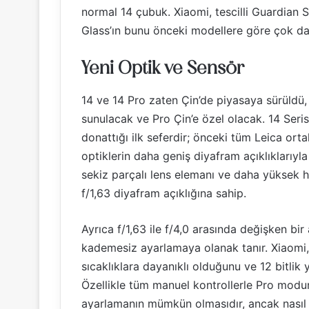
normal 14 çubuk. Xiaomi, tescilli Guardian
Glass’ın bunu önceki modellere göre çok daha
Yeni Optik ve Sensör
14 ve 14 Pro zaten Çin’de piyasaya sürüldü,
sunulacak ve Pro Çin’e özel olacak. 14 Serisi
donattığı ilk seferdir; önceki tüm Leica or
optiklerin daha geniş diyafram açıklıklarıyla d
sekiz parçalı lens elemanı ve daha yüksek 
f/1,63 diyafram açıklığına sahip.
Ayrıca f/1,63 ile f/4,0 arasında değişken bir 
kademesiz ayarlamaya olanak tanır. Xiaomi,
sıcaklıklara dayanıklı olduğunu ve 12 bitlik
Özellikle tüm manuel kontrollerle Pro modun a
ayarlamanın mümkün olmasıdır, ancak nasıl 