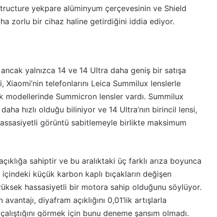
 Structure yekpare alüminyum çerçevesinin ve Shield
 zorlu bir cihaz haline getirdiğini iddia ediyor.
 ancak yalnızca 14 ve 14 Ultra daha geniş bir satışa
, Xiaomi’nin telefonlarını Leica Summilux lenslerle
tak modellerinde Summicron lensler vardı. Summilux
aha hızlı olduğu biliniyor ve 14 Ultra’nın birincil lensi,
hassasiyetli görüntü sabitlemeyle birlikte maksimum
açıklığa sahiptir ve bu aralıktaki üç farklı arıza boyunca
 içindeki küçük karbon kaplı bıçakların değişen
 yüksek hassasiyetli bir motora sahip olduğunu söylüyor.
vantajı, diyafram açıklığını 0,01’lik artışlarla
çalıştığını görmek için bunu deneme şansım olmadı.