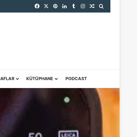
Facebook
X
Pinterest
LinkedIn
Tumblr
Instagram
Rastgele Makale
Arama yap ...
YARDIMCI ARAÇL
RAFLAR
KÜTÜPHANE
PODCAST