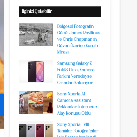
İlginizi Çekebilir
Belgesel Fotoğrafın
Gücü: James Ravilious
ve Chris Chapman’ın
Güven Üzerine Kurulu
Mirası
Samsung Galaxy Z
Fold8 Ultra, Kamera
Farkını Neredeyse
Ortadan Kaldırıyor
Sony Xperia AI
Camera Assistant
Reklamları İnternette
Alay Konusu Oldu
Sony Xperia 1 VIII
Tanıtıldı: Fotoğrafçılar