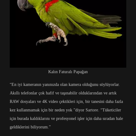
Kalın Faturalı Papağan
“En iyi kameranın yanınızda olan kamera olduğunu söylüyorlar.
Akıllı telefonlar çok hafif ve taşınabilir olduklarından ve artık
RAW dosyaları ve 4K video çektikleri için, bir tanesini daha fazla
kez kullanmamak için bir neden yok ”diyor Sartore. “Tüketiciler
için burada kaldıklarını ve profesyonel işler için daha sıradan hale
geldiklerini biliyorum.”