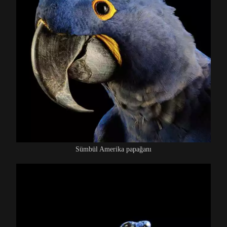
Sümbül Amerika papağanı