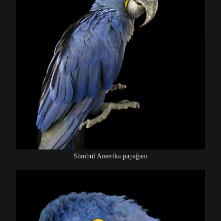
Sümbül Amerika papağanı