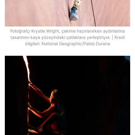
Fotoğrafçı Krystle Wright, çekime hazırlanırken aydınlatma
tasarımını kaya yüzeyindeki çatlaklara yerleştiriyor. | Kredi
bilgileri: National Geographic/Pablo Durana