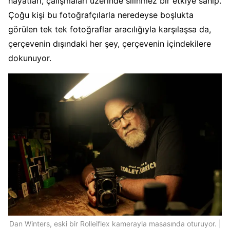
hayatları, çalışmaları üzerinde silinmez bir etkiye sahip.
Çoğu kişi bu fotoğrafçılarla neredeyse boşlukta
görülen tek tek fotoğraflar aracılığıyla karşılaşsa da,
çerçevenin dışındaki her şey, çerçevenin içindekilere
dokunuyor.
Dan Winters, eski bir Rolleiflex kamerayla masasında oturuyor. |