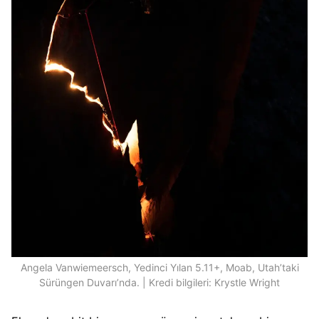
Angela Vanwiemeersch, Yedinci Yılan 5.11+, Moab, Utah’taki
Sürüngen Duvarı’nda. | Kredi bilgileri: Krystle Wright