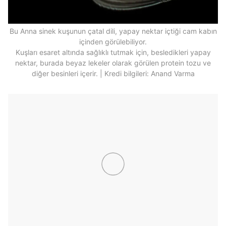
Bu Anna sinek kuşunun çatal dili, yapay nektar içtiği cam kabın
içinden görülebiliyor.
Kuşları esaret altında sağlıklı tutmak için, besledikleri yapay
nektar, burada beyaz lekeler olarak görülen protein tozu ve
diğer besinleri içerir. | Kredi bilgileri: Anand Varma