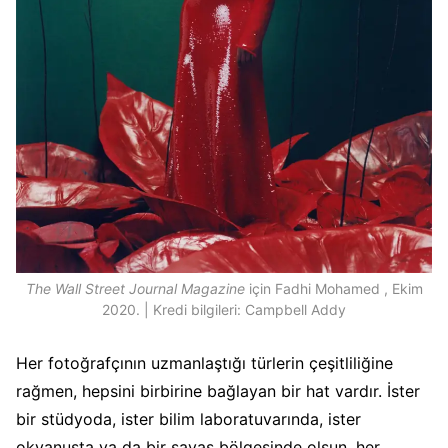
The Wall Street Journal Magazine
için Fadhi Mohamed , Ekim
2020. | Kredi bilgileri: Campbell Addy
Her fotoğrafçının uzmanlaştığı türlerin çeşitliliğine
rağmen, hepsini birbirine bağlayan bir hat vardır. İster
bir stüdyoda, ister bilim laboratuvarında, ister
okyanusta ya da bir savaş bölgesinde olsun, her