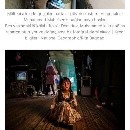
Mülteci ailelerle geçirilen haftalar güven oluşturur ve çocuklar
Muhammed Muheisen’e bağlanmaya başlar.
Beş yaşındaki Nikolai (“Kola”) Demidov, Muhammed’in kucağına
rahatça oturuyor ve doğaçlama bir fotoğraf dersi alıyor. | Kredi
bilgileri: National Geographic/Rita Bağdadi