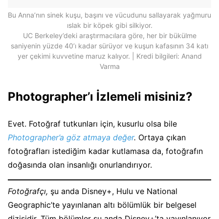
Bu Anna’nın sinek kuşu, başını ve vücudunu sallayarak yağmuru
ıslak bir köpek gibi silkiyor.
UC Berkeley’deki araştırmacılara göre, her bir bükülme
saniyenin yüzde 40’ı kadar sürüyor ve kuşun kafasının 34 katı
yer çekimi kuvvetine maruz kalıyor. | Kredi bilgileri: Anand
Varma
Photographer’ı İzlemeli misiniz?
Evet. Fotoğraf tutkunları için, kusurlu olsa bile
Photographer’a göz atmaya değer
.
Ortaya çıkan
fotoğrafları istediğim kadar kutlamasa da, fotoğrafın
doğasında olan insanlığı onurlandırıyor.
Fotoğrafçı,
şu anda Disney+, Hulu ve National
Geographic’te yayınlanan altı bölümlük bir belgesel
dizisidir. Tüm bölümler şu anda Disney+’ta yayınlanıyor