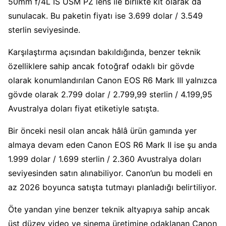
50mm f/4L IS USM PZ lens ile birlikte kit olarak da
sunulacak. Bu paketin fiyatı ise 3.699 dolar / 3.549
sterlin seviyesinde.
Karşılaştırma açısından bakıldığında, benzer teknik
özelliklere sahip ancak fotoğraf odaklı bir gövde
olarak konumlandırılan Canon EOS R6 Mark III yalnızca
gövde olarak 2.799 dolar / 2.799,99 sterlin / 4.199,95
Avustralya doları fiyat etiketiyle satışta.
Bir önceki nesil olan ancak hâlâ ürün gamında yer
almaya devam eden Canon EOS R6 Mark II ise şu anda
1.999 dolar / 1.699 sterlin / 2.360 Avustralya doları
seviyesinden satın alınabiliyor. Canon’un bu modeli en
az 2026 boyunca satışta tutmayı planladığı belirtiliyor.
Öte yandan yine benzer teknik altyapıya sahip ancak
üst düzey video ve sinema üretimine odaklanan Canon