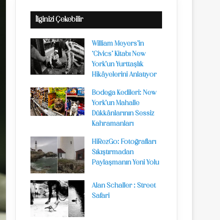
İlginizi Çekebilir
William Meyers’in
‘Civics’ Kitabı New
York’un Yurttaşlık
Hikâyelerini Anlatıyor
Bodega Kedileri: New
York’un Mahalle
Dükkânlarının Sessiz
Kahramanları
HiRezGo: Fotoğrafları
Sıkıştırmadan
Paylaşmanın Yeni Yolu
Alan Schaller : Street
Safari