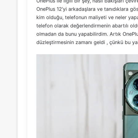
OnePlus ile ilgili bir şey, nasıl bakışları çev
OnePlus 12’yi arkadaşlara ve tanıdıklara gö
kim olduğu, telefonun maliyeti ve neler yapab
telefon olarak değerlendirmenin abartılı o
olmadan da bunu yapabilirdim. Artık OnePlu
düzleştirmesinin zamanı geldi , çünkü bu y