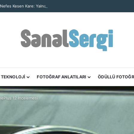
 Nefes Kesen Kare: Yalnız Kaya Oluşumu Tüm Ayrıntılarıyla Görüntülendi
TEKNOLOJİ
FOTOĞRAF ANLATILARI
ÖDÜLLÜ FOTOĞ
ePlus 12 İncelemesi