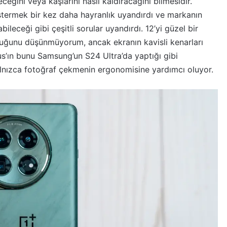
ireceğini veya kaşlarını nasıl kaldıracağını bilmesidir.
stermek bir kez daha hayranlık uyandırdı ve markanın
ileceği gibi çeşitli sorular uyandırdı. 12’yi güzel bir
lduğunu düşünmüyorum, ancak ekranın kavisli kenarları
s’ın bunu Samsung’un S24 Ultra’da yaptığı gibi
alnızca fotoğraf çekmenin ergonomisine yardımcı oluyor.