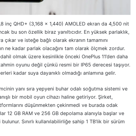
 6,8 inç QHD+ (3,168 x 1,440) AMOLED ekran da 4,500 nit
ncak bu son özellik biraz yanıltıcıdır. En yüksek parlaklık,
aya çıkar ve isteğe bağlı olarak ekranın tamamını
n ne kadar parlak olacağını tam olarak ölçmek zordur.
 dahil olmak üzere kesinlikle önceki OnePlus 11’den daha
r tahmin oyunu değil çünkü resmi bir IP65 derecesi taşıyor.
rleri kadar suya dayanıklı olmadığı anlamına gelir.
mcinin yanı sıra yepyeni buhar odalı soğutma sistemi ve
ışlı bir mobil oyun cihazı haline getiriyor. Şirket,
platformlarını düşünmekten çekinmedi ve burada odak
lar 12 GB RAM ve 256 GB depolama alanıyla başlar ve
unur. Sınırlı kullanılabilirliğe sahip 1 TB’lik bir sürüm