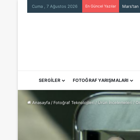
Cuma , 7 Ağustos 2026
En Güncel Yazılar
Mars’tan
SERGİLER
FOTOĞRAF YARIŞMALARI
Anasayfa
/
Fotoğraf Teknolojileri
/
Ürün İncelemeleri
/
On