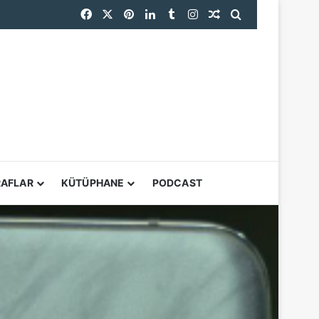
Facebook
X
Pinterest
LinkedIn
Tumblr
Instagram
Rastgele Makale
Arama yap ...
YARDIMCI ARAÇL
RAFLAR
KÜTÜPHANE
PODCAST