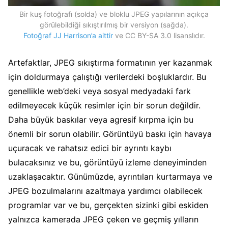
Bir kuş fotoğrafı (solda) ve bloklu JPEG yapılarının açıkça
görülebildiği sıkıştırılmış bir versiyon (sağda).
Fotoğraf JJ Harrison’a aittir
ve CC BY-SA 3.0 lisanslıdır.
Artefaktlar, JPEG sıkıştırma formatının yer kazanmak
için doldurmaya çalıştığı verilerdeki boşluklardır. Bu
genellikle web’deki veya sosyal medyadaki fark
edilmeyecek küçük resimler için bir sorun değildir.
Daha büyük baskılar veya agresif kırpma için bu
önemli bir sorun olabilir. Görüntüyü baskı için havaya
uçuracak ve rahatsız edici bir ayrıntı kaybı
bulacaksınız ve bu, görüntüyü izleme deneyiminden
uzaklaşacaktır. Günümüzde, ayrıntıları kurtarmaya ve
JPEG bozulmalarını azaltmaya yardımcı olabilecek
programlar var ve bu, gerçekten sizinki gibi eskiden
yalnızca kamerada JPEG çeken ve geçmiş yılların