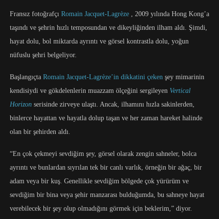
Fransız fotoğrafçı
Romain Jacquet-Lagrèze
, 2009 yılında Hong Kong’a
taşındı ve şehrin hızlı temposundan ve dikeyliğinden ilham aldı. Şimdi,
hayat dolu, bol miktarda ayrıntı ve görsel kontrastla dolu, yoğun
nüfuslu şehri belgeliyor.
Başlangıçta
Romain Jacquet-Lagrèze’in dikkatini çeken
şey mimarinin
kendisiydi ve gökdelenlerin muazzam ölçeğini sergileyen
Vertical
Horizon
serisinde zirveye ulaştı. Ancak, ilhamını hızla sakinlerden,
binlerce hayattan ve hayatla dolup taşan ve her zaman hareket halinde
olan bir şehirden aldı.
“En çok çekmeyi sevdiğim şey, görsel olarak zengin sahneler, bolca
ayrıntı ve bunlardan sıyrılan tek bir canlı varlık, örneğin bir ağaç, bir
adam veya bir kuş. Genellikle sevdiğim bölgede çok yürürüm ve
sevdiğim bir bina veya şehir manzarası bulduğumda, bu sahneye hayat
verebilecek bir şey olup olmadığını görmek için beklerim,” diyor.