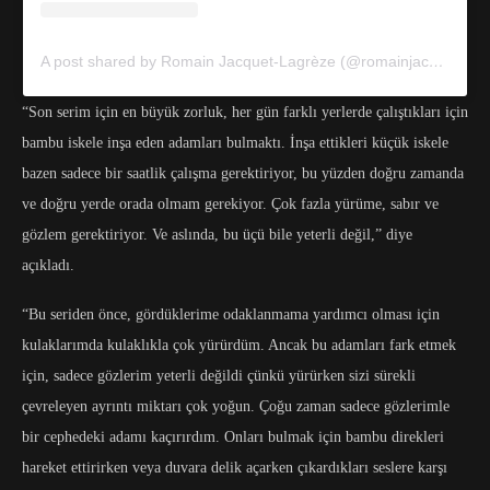
A post shared by Romain Jacquet-Lagrèze (@romainjacquetlagreze)
“Son serim için en büyük zorluk, her gün farklı yerlerde çalıştıkları için
bambu iskele inşa eden adamları bulmaktı. İnşa ettikleri küçük iskele
bazen sadece bir saatlik çalışma gerektiriyor, bu yüzden doğru zamanda
ve doğru yerde orada olmam gerekiyor. Çok fazla yürüme, sabır ve
gözlem gerektiriyor. Ve aslında, bu üçü bile yeterli değil,” diye
açıkladı.
“Bu seriden önce, gördüklerime odaklanmama yardımcı olması için
kulaklarımda kulaklıkla çok yürürdüm. Ancak bu adamları fark etmek
için, sadece gözlerim yeterli değildi çünkü yürürken sizi sürekli
çevreleyen ayrıntı miktarı çok yoğun. Çoğu zaman sadece gözlerimle
bir cephedeki adamı kaçırırdım. Onları bulmak için bambu direkleri
hareket ettirirken veya duvara delik açarken çıkardıkları seslere karşı