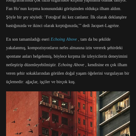
fotoğraflarımda çok fazla özgürlükle kırpma yapmama olanak tanıyor.
Fan Ho’nun kırpma konusundaki görüşünden oldukça ilham aldım.
Şöyle bir şey söyledi: ‘Fotoğraf iki kez canlanır. İlk olarak deklanşöre
bastığınızda ve ikinci olarak kırptığınızda,'” dedi Jacquet-Lagrèze.
En son tamamladığı eseri
Echoing Above
, tam da bu şekilde
yakalanmış, kompozisyonların nefes almasına izin vererek şehirdeki
spontane anları belgelemiş, böylece kırpma ile izleyicilerin deneyimini
netleştirip düzenleyebilmiştir.
Echoing Above
, kendisine en çok ilham
veren şehir sokaklarından görülen doğal yaşam öğelerini vurgulayan bir
üçlemedir: ağaçlar, işçiler ve birçok kuş.