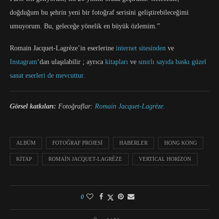
doğduğum bu şehrin yeni bir fotoğraf serisini geliştirebileceğimi
umuyorum. Bu, geleceğe yönelik en büyük özlemim.”
Romain Jacquet-Lagrèze’in eserlerine
internet sitesinden
ve
Instagram
‘dan ulaşılabilir ; ayrıca
kitapları
ve
sınırlı sayıda baskı güzel
sanat eserleri de mevcuttur.
Görsel katkıları:
Fotoğraflar:
Romain Jacquet-Lagrèze.
ALBÜM
FOTOĞRAF PROJESI
HABERLER
HONG KONG
KITAP
ROMAIN JACQUET-LAGRÈZE
VERTICAL HORIZON
0