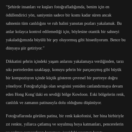
“Şehirde insanları ve kuşları fotoğrafladığımda, benim için en
ödüllendirici yön, saniyenin sadece bir kısmı kadar süren ancak
sahnenin tüm canlılığını ve ruh halini yansıtan pozları yakalamak. Bu
anlar kolayca kontrol edilemediği için, böylesine otantik bir sahneyi
yakaladığımızda büyülü bir şey oluyormuş gibi hissediyorum. Bence bu
dünyaya şiir getiriyor.”
Dikkatini şehrin içindeki yaşam anlarını yakalamaya verdiğinden, tarzı
sıkı portrelerden uzaklaşıp, konuyu şehrin bir parçasıymış gibi büyük
bir kompozisyon içinde küçük gösteren çevresel bir portreye doğru
yöneliyor. Fotoğrafçılığa olan sevgisini yeniden canlandırmaya devam
eden Hong Kong’daki en sevdiği bölge Kowloon. Eski bölgelerin renk,
canlılık ve zamanın patinasıyla dolu olduğunu düşünüyor.
Fotoğraflarında görülen patina, bir renk kakofonisi, her bina birbiriyle
zıt renkte, yıllarca çatlamış ve soyulmuş boya katmanları, pencerelerin