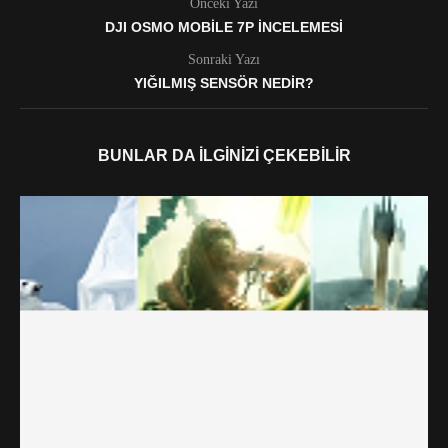
Önceki Yazı
DJI OSMO MOBILE 7P İNCELEMESI
Sonraki Yazı
YIĞILMIŞ SENSÖR NEDIR?
BUNLAR DA İLGINIZI ÇEKEBILIR