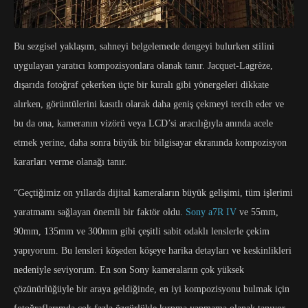
Bu sezgisel yaklaşım, sahneyi belgelemede dengeyi bulurken stilini
uygulayan yaratıcı kompozisyonlara olanak tanır. Jacquet-Lagrèze,
dışarıda fotoğraf çekerken üçte bir kuralı gibi yönergeleri dikkate
alırken, görüntülerini kasıtlı olarak daha geniş çekmeyi tercih eder ve
bu da ona, kameranın vizörü veya LCD’si aracılığıyla anında acele
etmek yerine, daha sonra büyük bir bilgisayar ekranında kompozisyon
kararları verme olanağı tanır.
“Geçtiğimiz on yıllarda dijital kameraların büyük gelişimi, tüm işlerimi
yaratmamı sağlayan önemli bir faktör oldu.
Sony a7R IV
ve 55mm,
90mm, 135mm ve 300mm gibi çeşitli sabit odaklı lenslerle çekim
yapıyorum. Bu lensleri köşeden köşeye harika detayları ve keskinlikleri
nedeniyle seviyorum. En son Sony kameraların çok yüksek
çözünürlüğüyle bir araya geldiğinde, en iyi kompozisyonu bulmak için