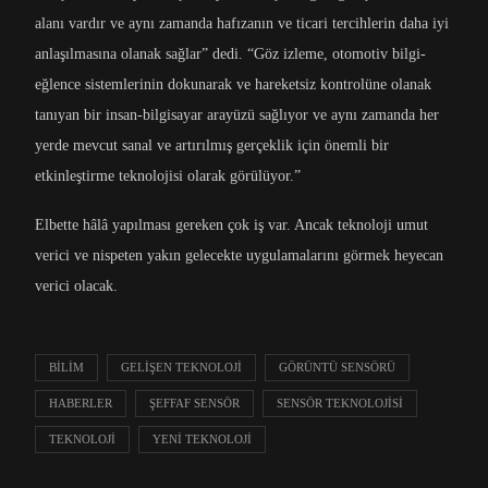
alanı vardır ve aynı zamanda hafızanın ve ticari tercihlerin daha iyi
anlaşılmasına olanak sağlar” dedi. “Göz izleme, otomotiv bilgi-
eğlence sistemlerinin dokunarak ve hareketsiz kontrolüne olanak
tanıyan bir insan-bilgisayar arayüzü sağlıyor ve aynı zamanda her
yerde mevcut sanal ve artırılmış gerçeklik için önemli bir
etkinleştirme teknolojisi olarak görülüyor.”
Elbette hâlâ yapılması gereken çok iş var. Ancak teknoloji umut
verici ve nispeten yakın gelecekte uygulamalarını görmek heyecan
verici olacak.
BILIM
GELIŞEN TEKNOLOJI
GÖRÜNTÜ SENSÖRÜ
HABERLER
ŞEFFAF SENSÖR
SENSÖR TEKNOLOJISI
TEKNOLOJI
YENI TEKNOLOJI