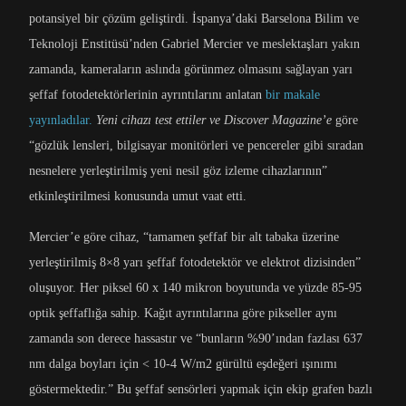
potansiyel bir çözüm geliştirdi. İspanya’daki Barselona Bilim ve
Teknoloji Enstitüsü’nden Gabriel Mercier ve meslektaşları yakın
zamanda, kameraların aslında görünmez olmasını sağlayan yarı
şeffaf fotodetektörlerinin ayrıntılarını anlatan
bir makale
yayınladılar.
Yeni cihazı test ettiler ve Discover Magazine’e
göre
“gözlük lensleri, bilgisayar monitörleri ve pencereler gibi sıradan
nesnelere yerleştirilmiş yeni nesil göz izleme cihazlarının”
etkinleştirilmesi konusunda umut vaat etti.
Mercier’e göre cihaz, “tamamen şeffaf bir alt tabaka üzerine
yerleştirilmiş 8×8 yarı şeffaf fotodetektör ve elektrot dizisinden”
oluşuyor. Her piksel 60 x 140 mikron boyutunda ve yüzde 85-95
optik şeffaflığa sahip. Kağıt ayrıntılarına göre pikseller aynı
zamanda son derece hassastır ve “bunların %90’ından fazlası 637
nm dalga boyları için < 10-4 W/m2 gürültü eşdeğeri ışınımı
göstermektedir.” Bu şeffaf sensörleri yapmak için ekip grafen bazlı