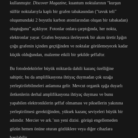
kullanmıştır.
Discover Magazine
, kuantum noktalarının “kurşun
sülfür noktalarıyla kaplı bir grafen tabakasından (“tavuk teli”
oluşumundaki 2 boyutlu karbon atomlarından oluşan bir tabakadan)
oluştuğunu” açıklıyor. Fotonlar onlara çarptığında, her nokta,
elektronlar yayar. Grafen boyunca ilerleyerek bir akım üretir.Işığın
çoğu grafenin içinden geçtiğinden ve noktalar görülemeyecek kadar
küçük olduğundan, malzeme etkili bir şekilde şeffaftır.
Bu fotodedektörler büyük miktarda dahili kazanç özelliğine
sahiptir, bu da amplifikasyona ihtiyaç duymadan çok uzağa
yerleştirilebilmeleri anlamına gelir. Mevcut organik ışığa duyarlı
iletkenlerin derhal amplifikasyona ihtiyaç duyması ve bunu
yapabilen elektroniklerin şeffaf olmaması ve piksellerin yakınına
yerleştirilmesi gerektiğinden, yüksek kazanç seviyeleri büyük bir
adımdır. Mercier ve ark.’nın yeni dizisi. görüşü engellemeden
gözün hemen önüne oturan gözlüklere veya diğer cihazlara
basılabilir.