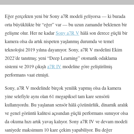
Eğer gerçekten yeni bir Sony a7R modeli geliyorsa — ki burada
orta büyüklükte bir “eğer” var — bu uzun zamandır beklenen bir
gelişme olur. Her ne kadar
Sony a7R V
hâlâ son derece güçlü bir
kamera olsa da artık nispeten yaşlanmış durumda ve temel
teknolojisi 2019 yılına dayanıyor. Sony, a7R V modelini Ekim
2022’de tanıtmış; yeni “Deep Learning” otomatik odaklama
sistemi ve 2019 çıkışlı
a7R IV
modeline göre geliştirilmiş
performans vaat etmişti.
Sony, a7R V modelinde birçok yenilik yapmış olsa da kamera
yine selefiyle aynı olan 61 megapiksel tam kare sensörü
kullanıyordu. Bu yaşlanan sensör hâlâ çözünürlük, dinamik aralık
ve genel görüntü kalitesi açısından güçlü performans sunuyor olsa
da okuma hızı artık yavaş kalıyor. Sony a7R IV ve devam modeli
saniyede maksimum 10 kare çekim yapabiliyor. Bu değer