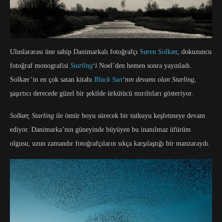
Uluslararası üne sahip Danimarkalı fotoğrafçı
Søren Solkær
, dokuzuncu
fotoğraf monografisi
Starling
‘i
Noel’den hemen sonra yayınladı.
Solkær’in en çok satan kitabı
Black Sun
‘nın devamı olan Starling
,
şaşırtıcı derecede güzel bir şekilde ürkütücü mırıltıları gösteriyor.
Solkær, Starling
ile ömür boyu sürecek bir tutkuyu keşfetmeye devam
ediyor. Danimarka’nın güneyinde büyüyen bu inanılmaz üfürüm
olgusu, uzun zamandır fotoğrafçıların sıkça karşılaştığı bir manzaraydı.