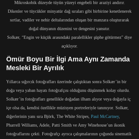
Mikroskobik düzeyde tüyün yüzeyi engebeli bir araziyi andırır.
Dikenler ve tüycükler minyatür dağ sıraları gibi birbirine kenetlenerek
sırtlar, vadiler ve nehir deltalarından oluşan bir manzara oluşturarak
doğal dünyanın düzenini ve dengesini yansıtır.
Solkær, “Engin ve küçük arasındaki paralellikler şüphe götürmez” diye
açıklıyor.
Ömür Boyu Bir İlgi Ama Aynı Zamanda
Mesleki Bir Ayrılık
Yıllarca sığırcık fotoğrafları üzerinde çalıştıktan sonra Solkær’in bir
doğa veya yaban hayatı fotoğrafçısı olduğunu düşünmek kolay olurdu.
Solkær’in fotoğrafları genellikle doğadan ilham alıyor veya doğayla iç
içe olsa da, kendisi özellikle müzisyen portreleriyle tanınıyor. Solkær,
diğerlerinin yanı sıra Björk, The White Stripes,
Paul McCartney
,
Pharrell Williams, Adele, Patti Smith ve Amy Winehouse’un ikonik
fotoğraflarını çekti. Fotoğrafçı ayrıca çalışmalarının çoğunda sinematik