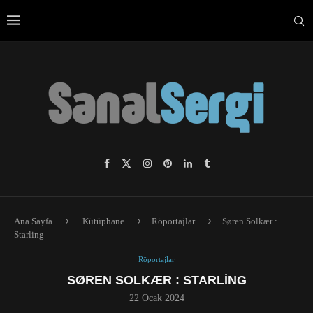
Ana Sayfa
Kütüphane
Röportajlar
Søren Solkær :
Starling
Röportajlar
SØREN SOLKÆR : STARLING
22 Ocak 2024