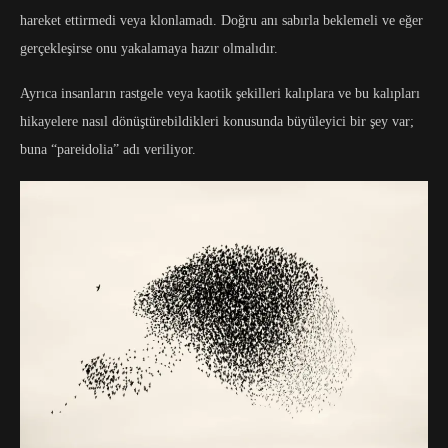
hareket ettirmedi veya klonlamadı. Doğru anı sabırla beklemeli ve eğer
gerçekleşirse onu yakalamaya hazır olmalıdır.
Ayrıca insanların rastgele veya kaotik şekilleri kalıplara ve bu kalıpları
hikayelere nasıl dönüştürebildikleri konusunda büyüleyici bir şey var;
buna “pareidolia” adı veriliyor.