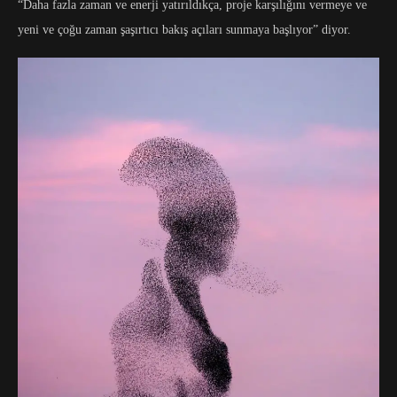
“Daha fazla zaman ve enerji yatırıldıkça, proje karşılığını vermeye ve
yeni ve çoğu zaman şaşırtıcı bakış açıları sunmaya başlıyor” diyor.