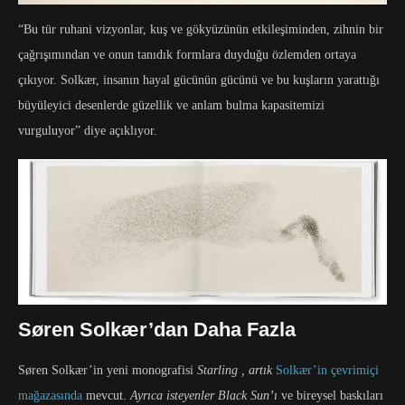
“Bu tür ruhani vizyonlar, kuş ve gökyüzünün etkileşiminden, zihnin bir
çağrışımından ve onun tanıdık formlara duyduğu özlemden ortaya
çıkıyor. Solkær, insanın hayal gücünün gücünü ve bu kuşların yarattığı
büyüleyici desenlerde güzellik ve anlam bulma kapasitemizi
vurguluyor” diye açıklıyor.
Søren Solkær’dan Daha Fazla
Søren Solkær’in yeni monografisi
Starling , artık
Solkær’in çevrimiçi
mağazasında
mevcut.
Ayrıca isteyenler Black Sun’ı
ve bireysel baskıları