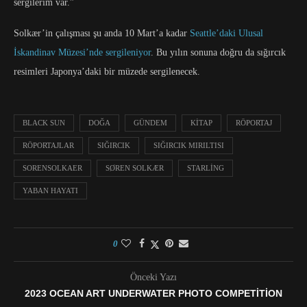
sergilerim var.”
Solkær’in çalışması şu anda 10 Mart’a kadar
Seattle’daki Ulusal
İskandinav Müzesi’nde sergileniyor
. Bu yılın sonuna doğru da sığırcık
resimleri Japonya’daki bir müzede sergilenecek.
BLACK SUN
DOĞA
GÜNDEM
KITAP
RÖPORTAJ
RÖPORTAJLAR
SIĞIRCIK
SIĞIRCIK MIRILTISI
SORENSOLKAER
SØREN SOLKÆR
STARLING
YABAN HAYATI
0
Önceki Yazı
2023 OCEAN ART UNDERWATER PHOTO COMPETITION