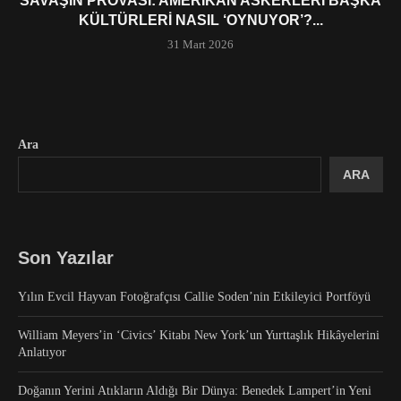
SAVAŞIN PROVASI: AMERIKAN ASKERLERI BAŞKA
KÜLTÜRLERI NASIL ‘OYNUYOR’?...
31 Mart 2026
Ara
ARA
Son Yazılar
Yılın Evcil Hayvan Fotoğrafçısı Callie Soden’nin Etkileyici Portföyü
William Meyers’in ‘Civics’ Kitabı New York’un Yurttaşlık Hikâyelerini
Anlatıyor
Doğanın Yerini Atıkların Aldığı Bir Dünya: Benedek Lampert’in Yeni