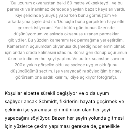
“Bu uçurum okyanustan belki 60 metre yüksekteydi. Ve bu
parmaktı ve inanılmaz derecede yayılan bazalt kayaları vardı.
Kıyı şeridinde yürüyüş yaparken bunu görmüştüm ve
arkadaşıma şöyle dedim: ‘Dönüşte bunu gerçekten hayaletle
çekmek istiyorum.’ Yani bütün gün bunun üzerinde
düşünüyordum ve aslında okyanusa uzanan parmaklar
gibiydiler. Bu yüzden kameramı tek parmağıma yerleştirdim.
Kameramın uçurumdan okyanusa düşmediğinden emin olmak
için ondan orada kalmasını istedim. Sonra geri dönüp uçurumun
üzerine indim ve her şeyi yaptım. Ve bu tek seanstan sanırım
200’e yakın görselim oldu ve sadece uygun olduğunu
düşündüğümü seçtim. İşe yarayacağını söylediğim bir şey
görürsem ona sadık kalırım,” diye açıklıyor fotoğrafçı.
Koşullar elbette sürekli değişiyor ve o da uyum
sağlıyor ancak Schmidt, fikirlerini hayata geçirmek ve
çekimin işe yaraması için mümkün olan her şeyi
yapacağını söylüyor. Bazen her şeyin yolunda gitmesi
için yüzlerce çekim yapılması gerekse de, genellikle