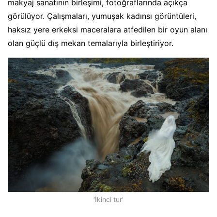
makyaj sanatının birleşimi, fotoğraflarında açıkça
görülüyor. Çalışmaları, yumuşak kadınsı görüntüleri,
haksız yere erkeksi maceralara atfedilen bir oyun alanı
olan güçlü dış mekan temalarıyla birleştiriyor.
‘İkinci tur’