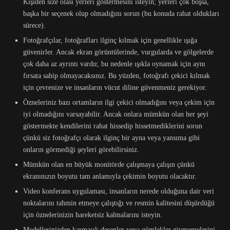
Kişiden size olası yerleri göstermesini isteyin; yerleri çok boşsa,
başka bir seçenek olup olmadığını sorun (bu konuda rahat oldukları
sürece).
Fotoğrafçılar, fotoğrafları ilginç kılmak için genellikle ışığa
güvenirler. Ancak ekran görüntülerinde, vurgularda ve gölgelerde
çok daha az ayrıntı vardır, bu nedenle ışıkla oynamak için aynı
fırsata sahip olmayacaksınız. Bu yüzden, fotoğrafı çekici kılmak
için çevrenize ve insanların vücut diline güvenmeniz gerekiyor.
Özneleriniz bazı ortamların ilgi çekici olmadığını veya çekim için
iyi olmadığını varsayabilir. Ancak onlara mümkün olan her şeyi
göstermekte kendilerini rahat hissedip hissetmediklerini sorun
çünkü siz fotoğrafçı olarak ilginç bir ayna veya yansıma gibi
onların görmediği şeyleri görebilirsiniz.
Mümkün olan en büyük monitörde çalışmaya çalışın çünkü
ekranınızın boyutu tam anlamıyla çekimin boyutu olacaktır.
Video konferans uygulaması, insanların nerede olduğuna dair veri
noktalarını tahmin etmeye çalıştığı ve resmin kalitesini düşürdüğü
için öznelerinizin hareketsiz kalmalarını isteyin.
Modellerinizden karmaşık desenler veya gömlekler giymemelerini