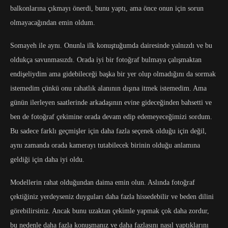
balkonlarına çıkmayı önerdi, bunu yaptı, ama önce onun için sorun
olmayacağından emin oldum.
Somayeh ile aynı. Onunla ilk konuştuğumda dairesinde yalnızdı ve bu
oldukça savunmasızdı. Orada iyi bir fotoğraf bulmaya çalışmaktan
endişeliydim ama gidebileceği başka bir yer olup olmadığını da sormak
istemedim çünkü onu rahatlık alanının dışına itmek istemedim. Ama
günün ilerleyen saatlerinde arkadaşının evine gideceğinden bahsetti ve
ben de fotoğraf çekimine orada devam edip edemeyeceğimizi sordum.
Bu sadece farklı geçmişler için daha fazla seçenek olduğu için değil,
aynı zamanda orada kamerayı tutabilecek birinin olduğu anlamına
geldiği için daha iyi oldu.
Modellerin rahat olduğundan daima emin olun. Aslında fotoğraf
çektiğiniz yerdeyseniz duyguları daha fazla hissedebilir ve beden dilini
görebilirsiniz. Ancak bunu uzaktan çekimle yapmak çok daha zordur,
bu nedenle daha fazla konuşmanız ve daha fazlasını nasıl yaptıklarını