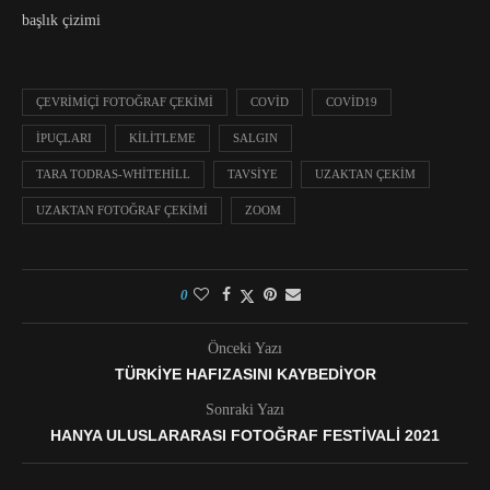
başlık çizimi
ÇEVRIMIÇI FOTOĞRAF ÇEKIMI
COVID
COVID19
İPUÇLARI
KILITLEME
SALGIN
TARA TODRAS-WHITEHILL
TAVSIYE
UZAKTAN ÇEKIM
UZAKTAN FOTOĞRAF ÇEKIMI
ZOOM
0
Önceki Yazı
TÜRKIYE HAFIZASINI KAYBEDIYOR
Sonraki Yazı
HANYA ULUSLARARASI FOTOĞRAF FESTIVALI 2021