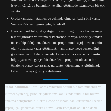
isteyin, çünkü bu bulanıklık ve nihai görüntüde istenmeyen bir etki
yaratır.
Orada kamerayı tutabilen ve çekimde olmayan başka biri varsa,
Somayeh’de yaptığımız gibi, bu ideal!
Uzaktan nasıl fotoğraf çektiğiniz önemli değil, önce her seçeneği
test ettiğinizden ve resimleri Photoshop’ta veya gerçek çekimden
önce sahip olduğunuz düzenleme programında açtığınızdan emin
olun (o zamana kadar görüntünün tam olarak neye benzediğini
göremezsiniz) . Telefonunuzda, kameranızda veya hatta dizüstü
bilgisayarınızda gerçek bir düzenleme programı olmadan bir
önizleme olarak bakarsanız, gerçekten düzenlemeye gittiğinizde
kaba bir uyanışa girmiş olabilirsiniz.
Yazar hakkında:
Tara Todras-Whitehill ödüllü bir foto muhabiri ve
küresel oyun değiştiricileri yükseltme konusunda tutkulu bir hikaye
anlatma danışmanıdır. Sierra Leone’de Ebola’dan kurtulanlar üzerine
yaptığı çalışmalardan ötürü Dünya Basın Fotoğrafı ödülü de dahil