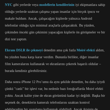
NYC
gibi yerlerde veya
modellerin kendilerinin
iyi ekipmanlara sahip
olduğu yerlerde uzaktan çalışma yapan insanlar için birçok ipucu ve
makale buldum. Ancak, çalışacağım kişilerde yalnızca Android
telefonlar olduğu için minimal araçlarla çalışacaktık. Bu yüzden,
çekimden önceki gün çekimini yapacağım kişilerle ön görüşmeler ve bir
dizi test yaptım.
Ekranı DSLR ile çekmeyi
denedim ama çok fazla
Moiré efekti
aldım,
bu yüzden buna karşı karar verdim. Bununla birlikte, diğer insanlar
film kameralarını kullanarak ve ekranlarını çekerek başarılı oldular –
burada kendiniz görebilirsiniz.
Daha sonra iPhone 12 Pro’umu da aynı şekilde denedim, bu daha iyiydi
çünkü “canlı” bir işlevi var, bu nedenle bazı fotoğraflarda Moiré efekti
yoktu. Ancak kalite yine de ekran görüntüsü kadar iyi değildi. Başka bir
seçenek de, deneklerin kameralı telefonlarını uzaktan kontrol
edebileceğim bir uygulama kullanmak olabilirdi. Ancak ikisinin de