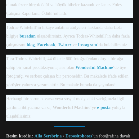
olmak üzere birçok ödül ve büyük hibeler kazandı ve James Foley
Çatışma Raporlama Ödülü’nü aldı.
Todras-Whitehill’in hikaye anlatma atölyeleri hakkında daha fazla
bilgiye
buradan
ulaşabilirsiniz. Ayrıca Todras-Whitehill’in daha fazla
çalışmasını
blog
,
Facebook
,
Twitter
ve
Instagram
‘da bulabilirsiniz.
Tara Todras-Whitehill, 44 ülkede 600 fotoğrafçıdan oluşan bir ağa
sahip bir sanat prodüksiyon ajansı olan
Wonderful Machine
‘de üye
fotoğrafçı ve serbest çalışan bir personeldir. Bu makalede ifade edilen
görüşler yalnızca yazara aittir. Bu makale burada da yayınlandı.
Herhangi bir sorunuz varsa veya sosyal medyadaki varlığınızla ilgili
yardıma ihtiyacınız varsa,
Wonderful Machine
‘ye
e-posta
yoluyla
ulaşabilirsiniz.
Resim kredisi:
Alla Serebrina
/
Depositphotos
‘un fotoğrafına dayalı