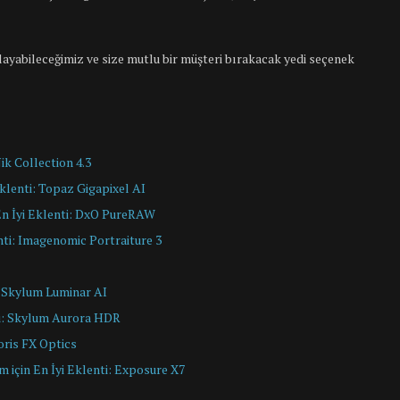
aylayabileceğimiz ve size mutlu bir müşteri bırakacak yedi seçenek
ik Collection 4.3
Eklenti: Topaz Gigapixel AI
En İyi Eklenti: DxO PureRAW
nti: Imagenomic Portraiture 3
: Skylum Luminar AI
ti: Skylum Aurora HDR
oris FX Optics
 için En İyi Eklenti: Exposure X7