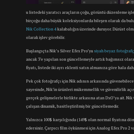
u listedeki yaratıcı araçların çoğu, görüntü düzenleme işl
birçoğu daha büyük koleksiyonlarda bileşen olarak da bul
Nik Collection 4
kalabalığın üzerinde duruyor. Dürüst olmak
olarak işlev görebilir.
Başlangıçta Nik’s Silver Efex Pro’yu
siyah beyaz fotoğrafç
ancak 3’e yapılan son güncellemeyle artık bağımsız olara
fiyatı, listede iki ayrı eklenti satın almanıza göre hala da
Pek çok fotoğrafçı için Nik adının arkasında güvenebilecekle
sayesinde, Nik’in ürünleri mükemmellik ve güvenilirlik açı
gerçek gelişmelerle birlikte arkasına atan DxO’ya ait. Ni
çalışan dinamik, basitleştirilmiş bir güncellemedir.
Yalnızca 100$ karşılığında (149$ olan normal fiyatına dön
edersiniz. Çarpıcı film öykünmesi için Analog Efex Pro 2 va