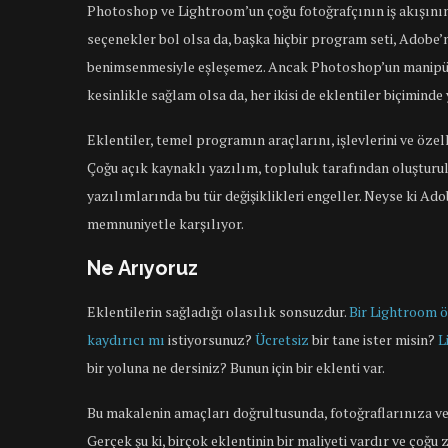
Photoshop ve Lightroom’un çoğu fotoğrafçının iş akışının
seçenekler bol olsa da, başka hiçbir program seti, Adobe’
benimsenmesiyle eşleşemez. Ancak Photoshop’un manipül
kesinlikle sağlam olsa da, her ikisi de eklentiler biçimind
Eklentiler, temel programın araçlarını, işlevlerini ve özell
Çoğu açık kaynaklı yazılım, topluluk tarafından oluşturul
yazılımlarında bu tür değişiklikleri engeller. Neyse ki Ado
memnuniyetle karşılıyor.
Ne Arıyoruz
Eklentilerin sağladığı olasılık sonsuzdur.
Bir Lightroom ö
kaydırıcı mı
istiyorsunuz?
Ücretsiz
bir tane ister misin?
L
bir yoluna ne dersiniz? Bunun için bir eklenti var.
Bu makalenin amaçları doğrultusunda, fotoğraflarınıza ve
Gerçek şu ki, birçok eklentinin bir maliyeti vardır ve çoğ