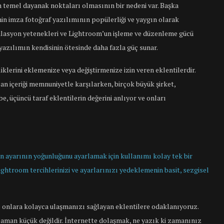
 temel dayanak noktaları olmasının bir nedeni var. Başka
nin imza fotoğraf yazılımının popülerliği ve yaygın olarak
asyon yetenekleri ve Lightroom’un işleme ve düzenleme gücü
e yazılımın kendisinin ötesinde daha fazla güç sunar.
iklerini eklemenize veya değiştirmenize izin veren eklentilerdir.
an içeriği memnuniyetle karşılarken, birçok büyük şirket,
be, üçüncü taraf eklentilerin değerini anlıyor ve onları
n ayarının yoğunluğunu ayarlamak için kullanımı kolay tek bir
ightroom tercihlerinizi ve ayarlarınızı yedeklemenin basit, sezgisel
 onlara kolayca ulaşmanızı sağlayan eklentilere odaklanıyoruz.
u zaman küçük değildir. İnternette dolaşmak, ne yazık ki zamanınız