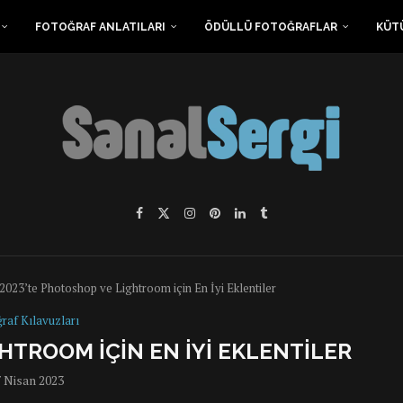
FOTOĞRAF ANLATILARI
ÖDÜLLÜ FOTOĞRAFLAR
KÜT
2023’te Photoshop ve Lightroom için En İyi Eklentiler
raf Kılavuzları
HTROOM IÇIN EN İYI EKLENTILER
 Nisan 2023