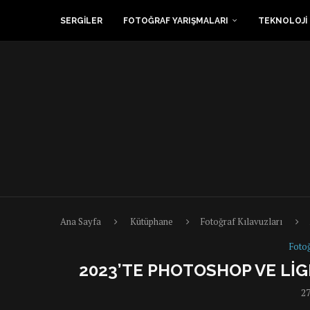
SERGİLER
FOTOĞRAF YARIŞMALARI
TEKNOLOJİ
Ana Sayfa
Kütüphane
Fotoğraf Kılavuzları
Fotoğ
2023’TE PHOTOSHOP VE LIG
27