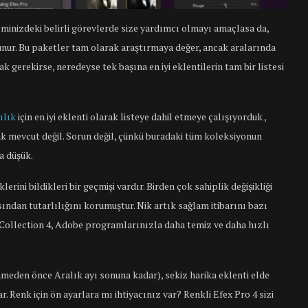
eminizdeki belirli görevlerde size yardımcı olmayı amaçlasa da,
unur. Bu paketler tam olarak araştırmaya değer, ancak aralarında
 gerekirse, neredeyse tek başına en iyi eklentilerin tam bir listesi
ılık
için en iyi eklenti olarak listeye dahil etmeye çalışıyorduk ,
k mevcut değil. Sorun değil, çünkü buradaki tüm koleksiyonun
ha düşük.
rini bildikleri bir geçmişi vardır. Birden çok sahiplik değişikliği
sından tutarlılığını korumuştur. Nik artık sağlam itibarını bazı
k Collection 4, Adobe programlarınızla daha temiz ve daha hızlı
meden önce Aralık ayı sonuna kadar), sekiz harika eklenti elde
r. Renk için ön ayarlara mı ihtiyacınız var? Renkli Efex Pro 4 sizi