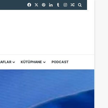
Facebook
X
Pinterest
LinkedIn
Tumblr
Instagram
Rastgele Makale
Arama yap ...
YARDIMCI ARAÇL
RAFLAR
KÜTÜPHANE
PODCAST