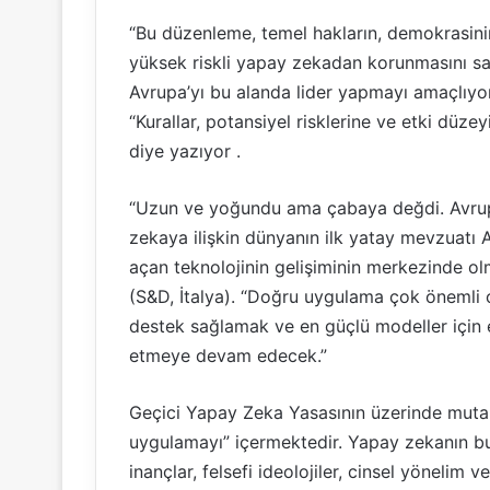
“Bu düzenleme, temel hakların, demokrasinin
yüksek riskli yapay zekadan korunmasını sağ
Avrupa’yı bu alanda lider yapmayı amaçlıyo
“Kurallar, potansiyel risklerine ve etki düze
diye yazıyor .
“Uzun ve yoğundu ama çabaya değdi. Avrupa
zekaya ilişkin dünyanın ilk yatay mevzuatı 
açan teknolojinin gelişiminin merkezinde ol
(S&D, İtalya). “Doğru uygulama çok önemli ol
destek sağlamak ve en güçlü modeller için 
etmeye devam edecek.”
Geçici Yapay Zeka Yasasının üzerinde mutab
uygulamayı” içermektedir. Yapay zekanın bu tü
inançlar, felsefi ideolojiler, cinsel yönelim v