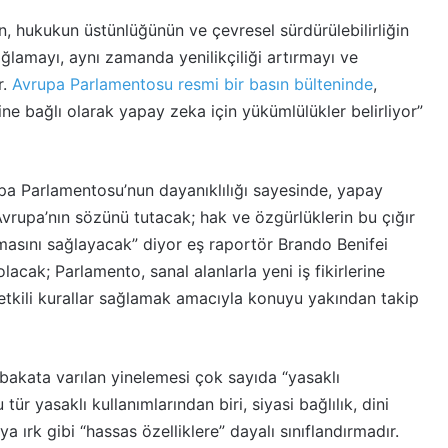
, hukukun üstünlüğünün ve çevresel sürdürülebilirliğin
lamayı, aynı zamanda yenilikçiliği artırmayı ve
r.
Avrupa Parlamentosu resmi bir basın bülteninde
,
yine bağlı olarak yapay zeka için yükümlülükler belirliyor”
 Parlamentosu’nun dayanıklılığı sayesinde, yapay
Avrupa’nın sözünü tutacak; hak ve özgürlüklerin bu çığır
masını sağlayacak” diyor eş raportör Brando Benifei
acak; Parlamento, sanal alanlarla yeni iş fikirlerine
etkili kurallar sağlamak amacıyla konuyu yakından takip
akata varılan yinelemesi çok sayıda “yasaklı
r yasaklı kullanımlarından biri, siyasi bağlılık, dini
eya ırk gibi “hassas özelliklere” dayalı sınıflandırmadır.