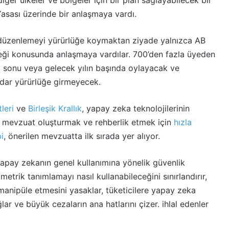
iğer ülkeler ve bölgeler için bir plan sağlayabilecek bir
sası üzerinde bir anlaşmaya vardı.
i düzenlemeyi yürürlüğe koymaktan ziyade yalnızca AB
eceği konusunda anlaşmaya vardılar. 700’den fazla üyeden
y sonu veya gelecek yılın başında oylayacak ve
dar yürürlüğe girmeyecek.
leri
ve
Birleşik Krallık
, yapay zeka teknolojilerinin
lik mevzuat oluşturmak ve rehberlik etmek için
hızla
i
, önerilen mevzuatta ilk sırada yer alıyor.
apay zekanın genel kullanımına yönelik güvenlik
ometrik tanımlamayı nasıl kullanabileceğini sınırlandırır,
manipüle etmesini yasaklar, tüketicilere yapay zeka
r ve büyük cezaların ana hatlarını çizer. ihlal edenler