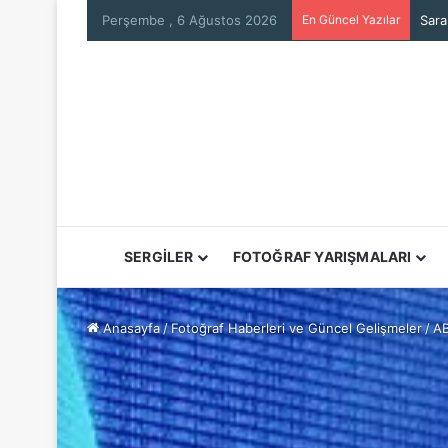
Perşembe , 6 Ağustos 2026
En Güncel Yazılar
Sara
SERGİLER
FOTOĞRAF YARIŞMALARI
Anasayfa
/
Fotoğraf Haberleri ve Güncel Gelişmeler
/
AB