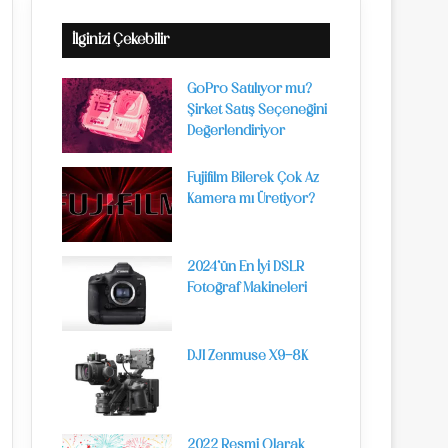
İlginizi Çekebilir
GoPro Satılıyor mu?
Şirket Satış Seçeneğini
Değerlendiriyor
Fujifilm Bilerek Çok Az
Kamera mı Üretiyor?
2024’ün En İyi DSLR
Fotoğraf Makineleri
DJI Zenmuse X9-8K
2022 Resmi Olarak