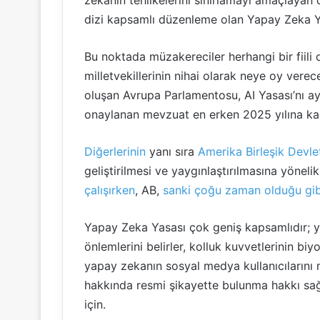
zekanın tehlikelerini sınırlamayı amaçlayan d
dizi kapsamlı düzenleme olan Yapay Zeka Ya
Bu noktada müzakereciler herhangi bir fiil
milletvekillerinin nihai olarak neye oy ver
oluşan Avrupa Parlamentosu, AI Yasası’nı a
onaylanan mevzuat en erken 2025 yılına ka
Diğerlerinin
yanı sıra
Amerika Birleşik Devlet
geliştirilmesi ve yaygınlaştırılmasına yöne
çalışırken
, AB,
sanki çoğu zaman olduğu gib
Yapay Zeka Yasası çok geniş kapsamlıdır; y
önlemlerini belirler, kolluk kuvvetlerinin biy
yapay zekanın sosyal medya kullanıcılarını 
hakkında resmi şikayette bulunma hakkı sağla
için.