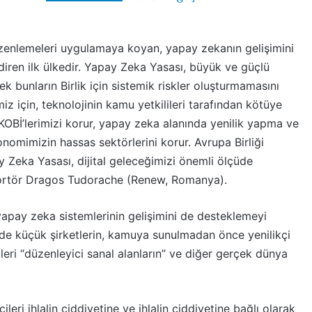
zenlemeleri uygulamaya koyan, yapay zekanın gelişimini
diren ilk ülkedir. Yapay Zeka Yasası, büyük ve güçlü
ek bunların Birlik için sistemik riskler oluşturmamasını
z için, teknolojinin kamu yetkilileri tarafından kötüye
 KOBİ’lerimizi korur, yapay zeka alanında yenilik yapma ve
onomimizin hassas sektörlerini korur. Avrupa Birliği
y Zeka Yasası, dijital geleceğimizi önemli ölçüde
aportör Dragos Tudorache (Renew, Romanya).
apay zeka sistemlerinin gelişimini de desteklemeyi
le de küçük şirketlerin, kamuya sunulmadan önce yenilikçi
kleri “düzenleyici sanal alanların” ve diğer gerçek dünya
leri ihlalin ciddiyetine ve ihlalin ciddiyetine bağlı olarak