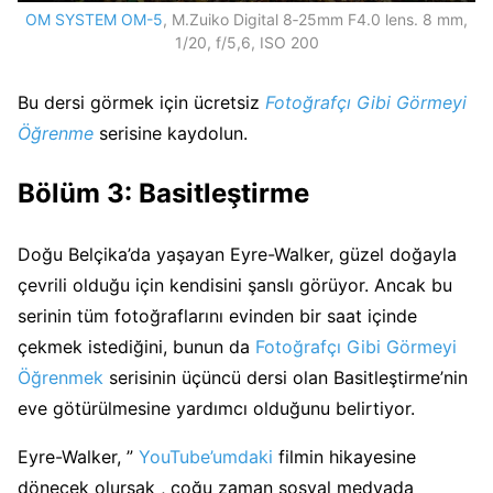
OM SYSTEM OM-5
, M.Zuiko Digital 8‑25mm F4.0 lens. 8 mm,
1/20, f/5,6, ISO 200
Bu dersi görmek için ücretsiz
Fotoğrafçı Gibi Görmeyi
Öğrenme
serisine kaydolun.
Bölüm 3: Basitleştirme
Doğu Belçika’da yaşayan Eyre-Walker, güzel doğayla
çevrili olduğu için kendisini şanslı görüyor. Ancak bu
serinin tüm fotoğraflarını evinden bir saat içinde
çekmek istediğini, bunun da
Fotoğrafçı Gibi Görmeyi
Öğrenmek
serisinin üçüncü dersi olan Basitleştirme’nin
eve götürülmesine yardımcı olduğunu belirtiyor.
Eyre-Walker, ”
YouTube’umdaki
filmin hikayesine
dönecek olursak , çoğu zaman sosyal medyada