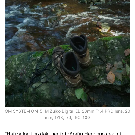
OM SYSTEM OM-5, M.Zuiko Digital ED 20mm F1.4 PRO lens. 20
mm, 1/13, f/9, ISO 400
“Hafıza kartınızdaki her fotoğrafın Hero’nun çekimi