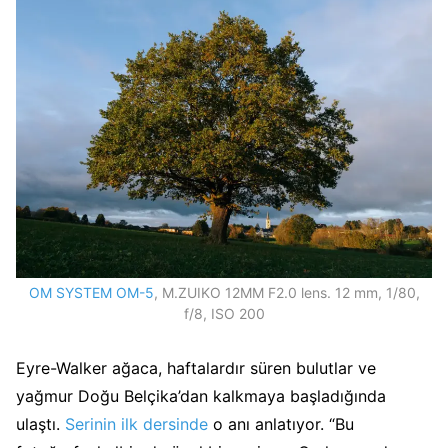
OM SYSTEM OM-5
, M.ZUIKO 12MM F2.0 lens. 12 mm, 1/80,
f/8, ISO 200
Eyre-Walker ağaca, haftalardır süren bulutlar ve
yağmur Doğu Belçika’dan kalkmaya başladığında
ulaştı.
Serinin ilk dersinde
o anı anlatıyor. “Bu