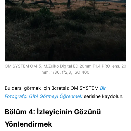
OM SYSTEM OM-5, M.Zuiko Digital ED 20mm F1.4 PRO lens. 20
mm, 1/80, f/2,8, ISO 400
Bu dersi görmek için ücretsiz OM SYSTEM
Bir
Fotoğrafçı Gibi Görmeyi Öğrenmek
serisine kaydolun.
Bölüm 4: İzleyicinin Gözünü
Yönlendirmek