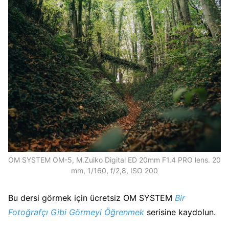
OM SYSTEM OM-5, M.Zuiko Digital ED 20mm F1.4 PRO lens. 20
mm, 1/160, f/2,8, ISO 200
Bu dersi görmek için ücretsiz OM SYSTEM
Bir
Fotoğrafçı Gibi Görmeyi Öğrenmek
serisine kaydolun.