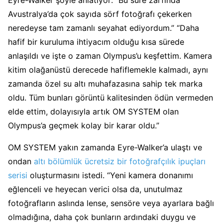
Eyre-Walker şöyle anlatıyor: “Bu süre zarfında
Avustralya’da çok sayıda sörf fotoğrafı çekerken
neredeyse tam zamanlı seyahat ediyordum.” “Daha
hafif bir kuruluma ihtiyacım olduğu kısa sürede
anlaşıldı ve işte o zaman Olympus’u keşfettim. Kamera
kitim olağanüstü derecede hafiflemekle kalmadı, aynı
zamanda özel su altı muhafazasına sahip tek marka
oldu. Tüm bunları görüntü kalitesinden ödün vermeden
elde ettim, dolayısıyla artık OM SYSTEM olan
Olympus’a geçmek kolay bir karar oldu.”
OM SYSTEM yakın zamanda Eyre-Walker’a ulaştı ve
ondan
altı bölümlük ücretsiz bir fotoğrafçılık ipuçları
serisi
oluşturmasını istedi. “Yeni kamera donanımı
eğlenceli ve heyecan verici olsa da, unutulmaz
fotoğrafların aslında lense, sensöre veya ayarlara bağlı
olmadığına, daha çok bunların ardındaki duygu ve