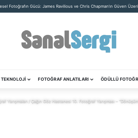
 Pirelli Takvimi Tamamı Hintli Kadınlardan Oluşan Kadrosuyla Raghu Rai’yi
TEKNOLOJİ
FOTOĞRAF ANLATILARI
ÖDÜLLÜ FOTOĞ
raf Yarışmaları
/
Çağın Göz Hastanesi 10. Fotoğraf Yarışması – “Dönüşü