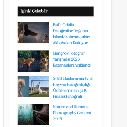
İlginizi Çekebilir
IVAD: Ödüllü
Fotoğraflar Doğanın
İsimsiz Kahramanları
Akbabaları Kutluyor
Mangrov Fotoğraf
Yarışması 2026
Kazananları Açıklandı
2026 Uluslararası Evcil
Hayvan Fotoğrafçılığı
Ödülleri’nin En İyi 10
Finalist Fotoğrafı
Nature and Humans
Photography Contest
2026