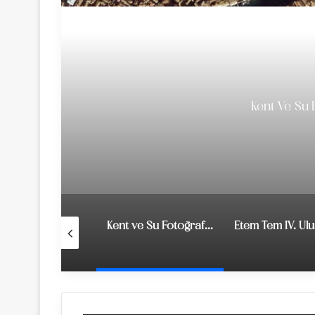
Kent Ve Su
”Eğitimden Bir Kare” Ulusal Fotoğraf Yarışması
Kent ve Su Fotoğraf Yarışması 2020