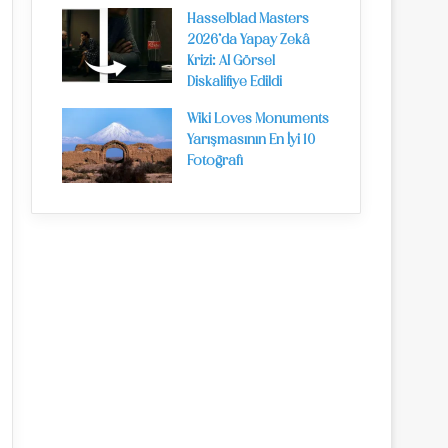
Hasselblad Masters
2026’da Yapay Zekâ
Krizi: AI Görsel
Diskalifiye Edildi
Wiki Loves Monuments
Yarışmasının En İyi 10
Fotoğrafı