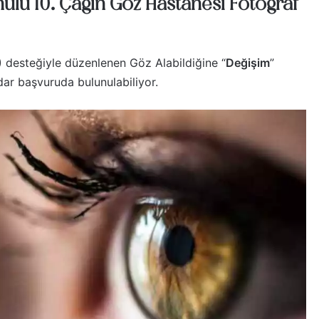
nulu 10. Çağın Göz Hastanesi Fotoğraf
 desteğiyle düzenlenen Göz Alabildiğine “
Değişim
”
dar başvuruda bulunulabiliyor.