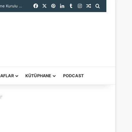
Facebook
X
Pinterest
LinkedIn
Tumblr
Instagram
Rastgele Makale
Arama yap ...
 Anıyor
YARDIMCI ARAÇL
RAFLAR
KÜTÜPHANE
PODCAST
m”