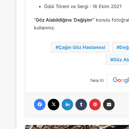
Ödül Töreni ve Sergi : 16 Ekim 2021
“
Göz Alabildiğine ‘Değişim’
” konulu fotoğraf
kullanınız.
Çağın Göz Hastanesi
Değ
Göz Al
Takip Et
Facebook
X
LinkedIn
Tumblr
Pinterest
E-Posta ile paylaş