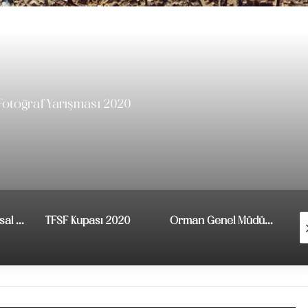
Sonrakini Oku
 Fotoğraf Yarışması 2020
Etem Tem IV. Ulusal Fotoğraf Yarışması
TFSF Kupası 2020
Orman Genel Müdürlüğü 4. Ulusal Fotoğraf Yarışması – Türkiye Ormanları “Orman ve Şifalı Bitkiler”