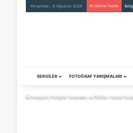
Perşembe , 6 Ağustos 2026
En Güncel Yazılar
2027
SERGİLER
FOTOĞRAF YARIŞMALARI
Anasayfa
/
Fotoğraf Yarışmaları ve Ödüller
/
Ulusal Fotoğ