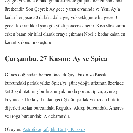
Ay gökyüzünde olmadığında astrofotoğrafçılık her zaman daha
üretkendir. Son Çeyrek Ay gece yarısı civarında ve Yeni Ay’a
kadar her gece 50 dakika daha geç yükseldiğinde bu gece 10
gecelik karanlık akşam gökyüzü penceresi açılır. Kısa süre sonra
erken batan bir hilal olarak ortaya çıkması Noel’e kadar kalan en
karanlık dönemi oluşturur.
Çarşamba, 27 Kasım: Ay ve Spica
Güneş doğmadan hemen önce doğuya bakın ve Başak
burcundaki parlak yıldız Spica’yı, güneydoğu ufkunun üzerinde
%13 aydınlatılmış bir hilalin yakınında görün. Spica, ayın ay
boyunca sıklıkla yakından geçtiği dört parlak yıldızdan biridir,
diğerleri Aslan burcundaki Regulus, Akrep burcundaki Antares
ve Boğa burcundaki Aldebaran’dır.
Okuyun:
Astrofotoğrafçılık: En İyi Kılavuz