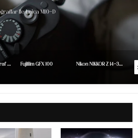
ğraflar Ile Leica M10-D
Ultra Hafif Fotoğraf Makinesi: Fujifilm XF10!
Fujifilm GFX 100
Nikon NIKKOR Z 14-30mm f/4 S ; Geniş Açı Tam Kare Aynasız Lens