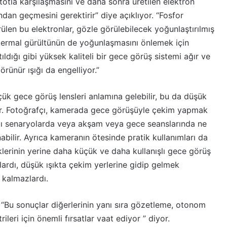
totla karşılaşmasını ve daha sonra üretilen elektron
ndan geçmesini gerektirir” diye açıklıyor. “Fosfor
len bu elektronlar, gözle görülebilecek yoğunlaştırılmış
 termal gürültünün de yoğunlaşmasını önlemek için
ıldığı gibi yüksek kaliteli bir gece görüş sistemi ağır ve
rünür ışığı da engelliyor.”
çük gece görüş lensleri anlamına gelebilir, bu da düşük
ır. Fotoğrafçı, kamerada gece görüşüyle ​​çekim yapmak
ıklı senaryolarda veya akşam veya gece seanslarında ne
abilir. Ayrıca kameranın ötesinde pratik kullanımları da
üklerinin yerine daha küçük ve daha kullanışlı gece görüş
lardı, düşük ışıkta çekim yerlerine gidip gelmek
kalmazlardı.
Bu sonuçlar diğerlerinin yanı sıra gözetleme, otonom
eri için önemli fırsatlar vaat ediyor ” diyor.