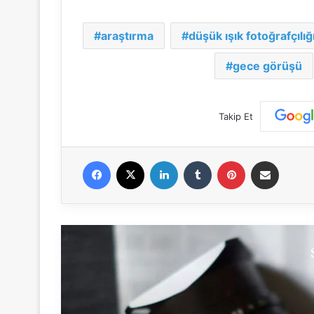
araştırma
düşük ışık fotoğrafçılığ
gece görüşü
Takip Et
Facebook
X
LinkedIn
Tumblr
Pinterest
E-Posta ile paylaş