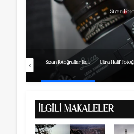
Sızan Foto
Canon EOS R’a Hızlı Bir Bakış…
Sızan fotoğraflar ile Leica M10-D
İLGILI MAKALELER