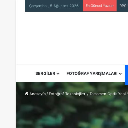
Çarşamba , 5 Ağustos 2026
En Güncel Yazılar
SERGİLER
FOTOĞRAF YARIŞMALARI
Anasayfa
/
Fotoğraf Teknolojileri
/
Tamamen Optik Yeni Y