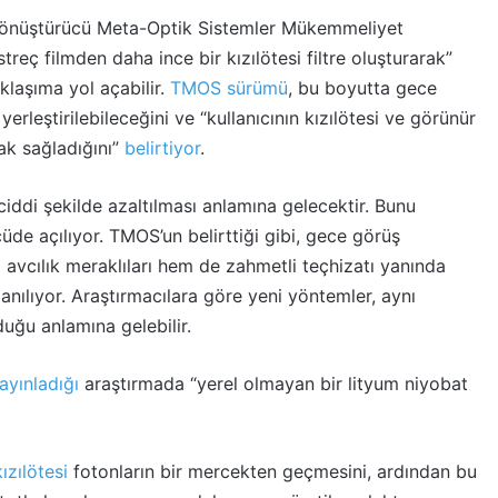
 Dönüştürücü Meta-Optik Sistemler Mükemmeliyet
reç filmden daha ince bir kızılötesi filtre oluşturarak”
laşıma yol açabilir.
TMOS sürümü
, bu boyutta gece
yerleştirilebileceğini ve “kullanıcının kızılötesi ve görünür
ak sağladığını”
belirtiyor
.
iddi şekilde azaltılması anlamına gelecektir. Bunu
de açılıyor. TMOS’un belirttiği gibi, gece görüş
 avcılık meraklıları hem de zahmetli teçhizatı yanında
anılıyor. Araştırmacılara göre yeni yöntemler, aynı
duğu anlamına gelebilir.
ayınladığı
araştırmada “yerel olmayan bir lityum niyobat
kızılötesi
fotonların bir mercekten geçmesini, ardından bu