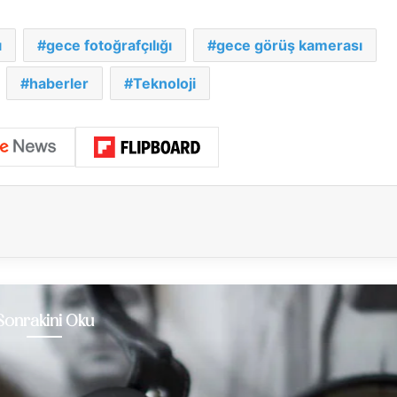
ı
gece fotoğrafçılığı
gece görüş kamerası
haberler
Teknoloji
Sonrakini Oku