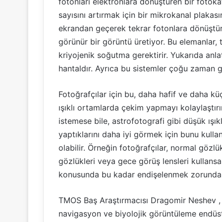
fotonları elektronlara dönüştüren bir fotoka
sayısını artırmak için bir mikrokanal plakası
ekrandan geçerek tekrar fotonlara dönüştürü
görünür bir görüntü üretiyor. Bu elemanlar,
kriyojenik soğutma gerektirir. Yukarıda anlat
hantaldır. Ayrıca bu sistemler çoğu zaman gö
Fotoğrafçılar için bu, daha hafif ve daha kü
ışıklı ortamlarda çekim yapmayı kolaylaştır
istemese bile, astrofotografi gibi düşük ış
yaptıklarını daha iyi görmek için bunu kullan
olabilir. Örneğin fotoğrafçılar, normal gözl
gözlükleri veya gece görüş lensleri kullansa
konusunda bu kadar endişelenmek zorunda 
TMOS Baş Araştırmacısı Dragomir Neshev , “
navigasyon ve biyolojik görüntüleme endüstril