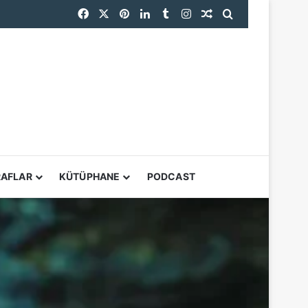
Facebook
X
Pinterest
LinkedIn
Tumblr
Instagram
Rastgele Makale
Arama yap ...
RPS Uluslararası Fotoğraf Sergisi 167. Yılında Dünyanın Dört Bir Yanından Fotoğrafçıları Buluşturuyor
YARDIMCI ARAÇL
RAFLAR
KÜTÜPHANE
PODCAST