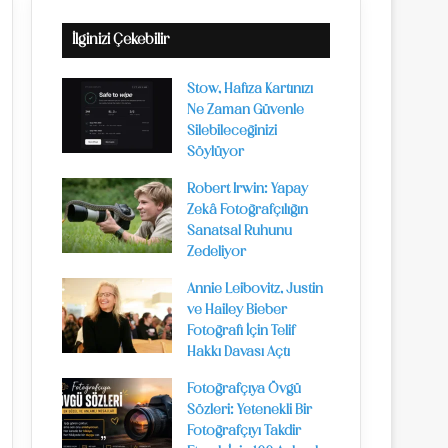
İlginizi Çekebilir
Stow, Hafıza Kartınızı
Ne Zaman Güvenle
Silebileceğinizi
Söylüyor
Robert Irwin: Yapay
Zekâ Fotoğrafçılığın
Sanatsal Ruhunu
Zedeliyor
Annie Leibovitz, Justin
ve Hailey Bieber
Fotoğrafı İçin Telif
Hakkı Davası Açtı
Fotoğrafçıya Övgü
Sözleri: Yetenekli Bir
Fotoğrafçıyı Takdir