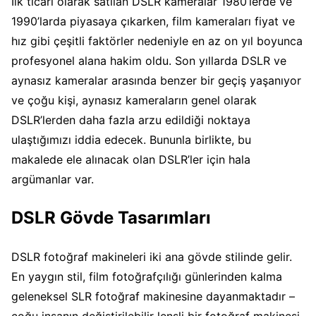
İlk ticari olarak satılan DSLR kameralar 1980’lerde ve
1990’larda piyasaya çıkarken, film kameraları fiyat ve
hız gibi çeşitli faktörler nedeniyle en az on yıl boyunca
profesyonel alana hakim oldu. Son yıllarda DSLR ve
aynasız kameralar arasında benzer bir geçiş yaşanıyor
ve çoğu kişi, aynasız kameraların genel olarak
DSLR’lerden daha fazla arzu edildiği noktaya
ulaştığımızı iddia edecek. Bununla birlikte, bu
makalede ele alınacak olan DSLR’ler için hala
argümanlar var.
DSLR Gövde Tasarımları
DSLR fotoğraf makineleri iki ana gövde stilinde gelir.
En yaygın stil, film fotoğrafçılığı günlerinden kalma
geleneksel SLR fotoğraf makinesine dayanmaktadır –
çoğu insanın değiştirilebilir lensli bir fotoğraf makinesi