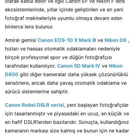
olarak kabul edilir ve ilgili Canon EF ve Nikon F lens
ekosistemlerinde, yıllar içinde geliştirilen ve en yeni
fotoğraf makineleriyle uyumlu olmaya devam eden
binlerce lens bulunur.
Amiral gemisi
Canon EOS-1D X Mark III
ve
Nikon D6
,
hızları ve hassas otomatik odaklamaları nedeniyle
birçok profesyonel spor ve düğün fotoğrafçısı
tarafından kullanılıyor.
Canon 5D Mark IV
ve
Nikon
D850
gibi diğer kameralar daha yüksek çözünürlüklü
sensörlere, ancak daha yavaş otomatik odaklama ve
sürücü sistemlerine sahiptir.
Canon Rebel DSLR serisi
, yeni başlayan fotoğrafçılar
için tasarlanmıştır ve piyasadaki en ucuz, en küçük ve
en hafif DSLR’lerden bazılarıdır. Sonuçta, kullandığınız
kameranın markası size kalmış ve bunun için ne kadar