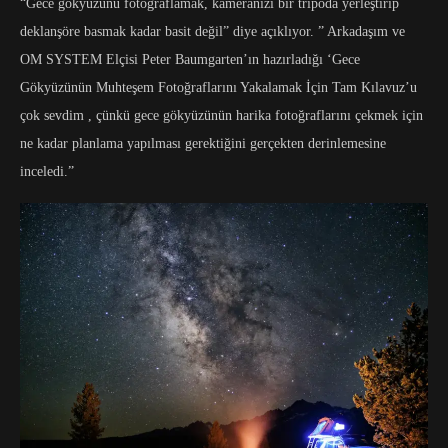
“Gece gökyüzünü fotoğraflamak, kameranızı bir tripoda yerleştirip
deklanşöre basmak kadar basit değil” diye açıklıyor. ” Arkadaşım ve
OM SYSTEM Elçisi Peter Baumgarten’ın hazırladığı ‘Gece
Gökyüzünün Muhteşem Fotoğraflarını Yakalamak İçin Tam Kılavuz’u
çok sevdim , çünkü gece gökyüzünün harika fotoğraflarını çekmek için
ne kadar planlama yapılması gerektiğini gerçekten derinlemesine
inceledi.”