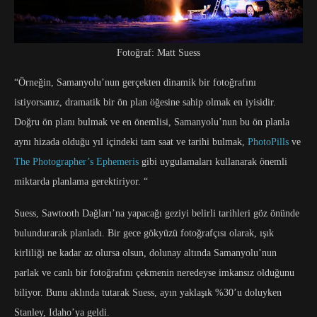
Fotoğraf: Matt Suess
“Örneğin, Samanyolu’nun gerçekten dinamik bir fotoğrafını
istiyorsanız, dramatik bir ön plan öğesine sahip olmak en iyisidir.
Doğru ön planı bulmak ve en önemlisi, Samanyolu’nun bu ön planla
aynı hizada olduğu yıl içindeki tam saat ve tarihi bulmak,
PhotoPills
ve
The Photographer’s Ephemeris
gibi uygulamaları kullanarak önemli
miktarda planlama gerektiriyor. “
Suess, Sawtooth Dağları’na yapacağı geziyi belirli tarihleri ​​göz önünde
bulundurarak planladı. Bir gece gökyüzü fotoğrafçısı olarak, ışık
kirliliği ne kadar az olursa olsun, dolunay altında Samanyolu’nun
parlak ve canlı bir fotoğrafını çekmenin neredeyse imkansız olduğunu
biliyor. Bunu aklında tutarak Suess, ayın yaklaşık %30’u doluyken
Stanley, Idaho’ya geldi.