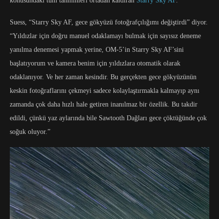
konusundaki tüm tahminleri ortadan kaldıran
Starry Sky AF
.
Suess, “Starry Sky AF, gece gökyüzü fotoğrafçılığımı değiştirdi” diyor.
“Yıldızlar için doğru manuel odaklamayı bulmak için sayısız deneme
yanılma denemesi yapmak yerine, OM-5’in Starry Sky AF’sini
başlatıyorum ve kamera benim için yıldızlara otomatik olarak
odaklanıyor. Ve her zaman kesindir. Bu gerçekten gece gökyüzünün
keskin fotoğraflarını çekmeyi sadece kolaylaştırmakla kalmayıp aynı
zamanda çok daha hızlı hale getiren inanılmaz bir özellik. Bu takdir
edildi, çünkü yaz aylarında bile Sawtooth Dağları gece çöktüğünde çok
soğuk oluyor.”