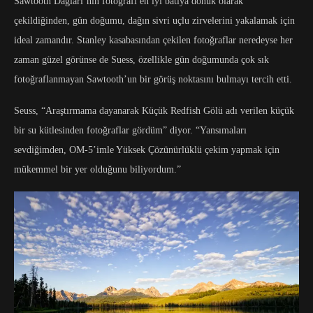
Sawtooth Dağları’nın fotoğrafı en iyi batıya dönük olarak
çekildiğinden, gün doğumu, dağın sivri uçlu zirvelerini yakalamak için
ideal zamandır. Stanley kasabasından çekilen fotoğraflar neredeyse her
zaman güzel görünse de Suess, özellikle gün doğumunda çok sık
fotoğraflanmayan Sawtooth’un bir görüş noktasını bulmayı tercih etti.
Seuss, “Araştırmama dayanarak Küçük Redfish Gölü adı verilen küçük
bir su kütlesinden fotoğraflar gördüm” diyor. “Yansımaları
sevdiğimden, OM-5’imle Yüksek Çözünürlüklü çekim yapmak için
mükemmel bir yer olduğunu biliyordum.”