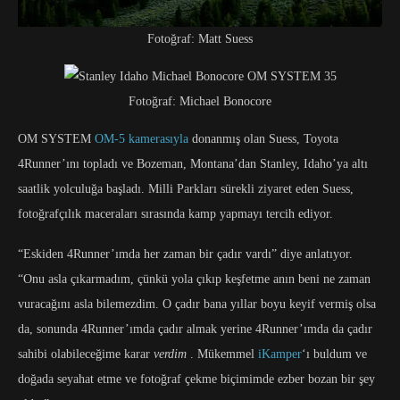
Fotoğraf: Matt Suess
Fotoğraf: Michael Bonocore
OM SYSTEM
OM-5 kamerasıyla
donanmış olan Suess, Toyota
4Runner’ını topladı ve Bozeman, Montana’dan Stanley, Idaho’ya altı
saatlik yolculuğa başladı. Milli Parkları sürekli ziyaret eden Suess,
fotoğrafçılık maceraları sırasında kamp yapmayı tercih ediyor.
“Eskiden 4Runner’ımda her zaman bir çadır vardı” diye anlatıyor.
“Onu asla çıkarmadım, çünkü yola çıkıp keşfetme anın beni ne zaman
vuracağını asla bilemezdim. O çadır bana yıllar boyu keyif vermiş olsa
da, sonunda 4Runner’ımda çadır almak yerine 4Runner’ımda da çadır
sahibi olabileceğime karar
verdim
. Mükemmel
iKamper
‘ı buldum ve
doğada seyahat etme ve fotoğraf çekme biçimimde ezber bozan bir şey