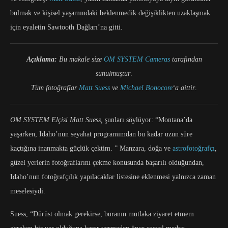
bulmak ve kişisel yaşamındaki beklenmedik değişiklikten uzaklaşmak
için eyaletin Sawtooth Dağları’na gitti.
A
çıklama:
Bu makale size
OM SYSTEM Cameras
tarafından
sunulmuştur
.
Tüm fotoğraflar
Matt Suess
ve
Michael Bonocore
‘a aittir
.
OM SYSTEM Elçisi Matt Suess,
şunları söylüyor: “Montana’da
yaşarken, Idaho’nun seyahat programımdan bu kadar uzun süre
kaçtığına inanmakta güçlük çektim. ” Manzara, doğa ve
astrofotoğrafçı
,
güzel yerlerin fotoğraflarını çekme konusunda başarılı olduğundan,
Idaho’nun fotoğrafçılık yapılacaklar listesine eklenmesi yalnızca zaman
meselesiydi.
Suess, “Dürüst olmak gerekirse, buranın mutlaka ziyaret etmem