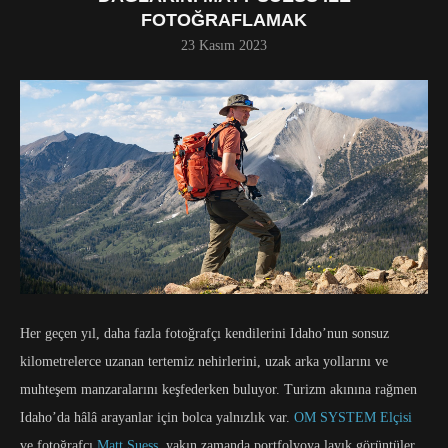
FOTOĞRAFLAMAK
23 Kasım 2023
Her geçen yıl, daha fazla fotoğrafçı kendilerini Idaho’nun sonsuz
kilometrelerce uzanan tertemiz nehirlerini, uzak arka yollarını ve
muhteşem manzaralarını keşfederken buluyor. Turizm akınına rağmen
Idaho’da hâlâ arayanlar için bolca yalnızlık var.
OM SYSTEM Elçisi
ve fotoğrafçı
Matt Suess
, yakın zamanda portfolyoya layık görüntüler