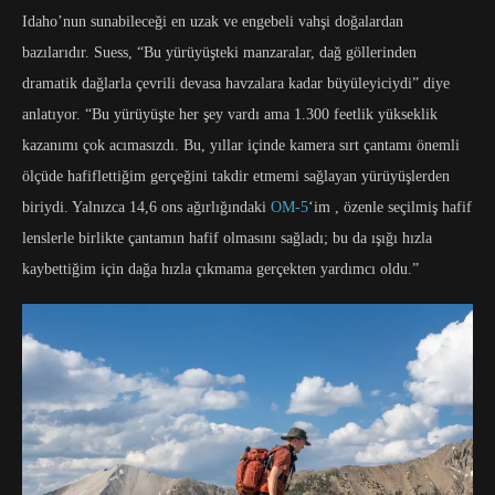
Idaho’nun sunabileceği en uzak ve engebeli vahşi doğalardan
bazılarıdır. Suess, “Bu yürüyüşteki manzaralar, dağ göllerinden
dramatik dağlarla çevrili devasa havzalara kadar büyüleyiciydi” diye
anlatıyor. “Bu yürüyüşte her şey vardı ama 1.300 feetlik yükseklik
kazanımı çok acımasızdı. Bu, yıllar içinde kamera sırt çantamı önemli
ölçüde hafiflettiğim gerçeğini takdir etmemi sağlayan yürüyüşlerden
biriydi. Yalnızca 14,6 ons ağırlığındaki
OM-5
‘im , özenle seçilmiş hafif
lenslerle birlikte çantamın hafif olmasını sağladı; bu da ışığı hızla
kaybettiğim için dağa hızla çıkmama gerçekten yardımcı oldu.”