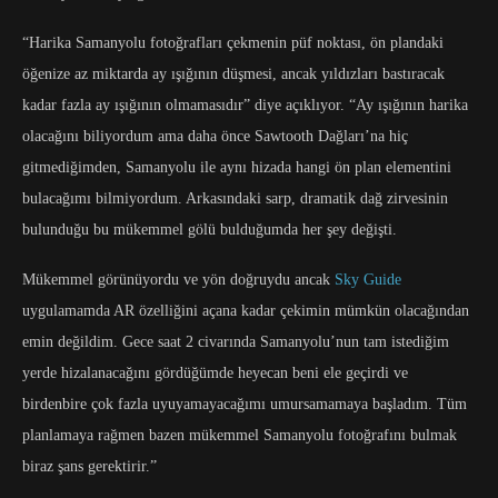
“Harika Samanyolu fotoğrafları çekmenin püf noktası, ön plandaki
öğenize az miktarda ay ışığının düşmesi, ancak yıldızları bastıracak
kadar fazla ay ışığının olmamasıdır” diye açıklıyor. “Ay ışığının harika
olacağını biliyordum ama daha önce Sawtooth Dağları’na hiç
gitmediğimden, Samanyolu ile aynı hizada hangi ön plan elementini
bulacağımı bilmiyordum. Arkasındaki sarp, dramatik dağ zirvesinin
bulunduğu bu mükemmel gölü bulduğumda her şey değişti.
Mükemmel görünüyordu ve yön doğruydu ancak
Sky Guide
uygulamamda AR özelliğini açana kadar çekimin mümkün olacağından
emin değildim. Gece saat 2 civarında Samanyolu’nun tam istediğim
yerde hizalanacağını gördüğümde heyecan beni ele geçirdi ve
birdenbire çok fazla uyuyamayacağımı umursamamaya başladım. Tüm
planlamaya rağmen bazen mükemmel Samanyolu fotoğrafını bulmak
biraz şans gerektirir.”