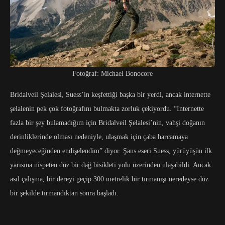
Fotoğraf: Michael Bonocore
Bridalveil Şelalesi, Suess’in keşfettiği başka bir yerdi, ancak internette
şelalenin pek çok fotoğrafını bulmakta zorluk çekiyordu. “İnternette
fazla bir şey bulamadığım için Bridalveil Şelalesi’nin, vahşi doğanın
derinliklerinde olması nedeniyle, ulaşmak için çaba harcamaya
değmeyeceğinden endişelendim” diyor. Şans eseri Suess, yürüyüşün ilk
yarısına nispeten düz bir dağ bisikleti yolu üzerinden ulaşabildi. Ancak
asıl çalışma, bir dereyi geçip 300 metrelik bir tırmanışı neredeyse düz
bir şekilde tırmandıktan sonra başladı.