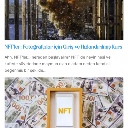
NFT’ler: Fotoğrafçılar için Giriş ve Hızlandırılmış Kurs
Ahh, NFT'ler… nereden başlayalım? NFT de neyin nesi ve
kafede süveterinde maymun olan o adam neden kendini
beğenmiş bir şekilde…