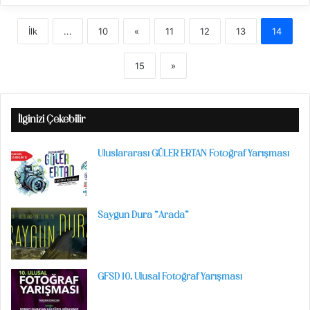
İlk
...
10
«
11
12
13
14
15
»
İlginizi Çekebilir
Uluslararası GÜLER ERTAN Fotoğraf Yarışması
Saygun Dura “Arada”
GFSD 10. Ulusal Fotoğraf Yarışması