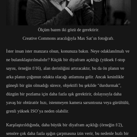
Ölçüm bazen iki gözü de gerektirir.
Creative Commons aracılığıyla Max Sat’ın fotoğrafı.
İster insan ister manzara olsun, konunuza bakın. Neye odaklanılmalı ve
ne bulanıklaştırılmalıdır? Küçük bir diyafram açıklığı (yüksek f-stop
sayısı, örneğin f/16), alan derinliğini artıracaktır, bu da ön planın ve
arka planın çoğunun odakta olacağı anlamına gelir. Ancak kesinlikle
güneşli bir gün olmadığı sürece, objektifi bu şekilde “durdurmak”,
düzgün bir pozlama için daha fazla ışık gerektirir, dolayısıyla daha
yavaş bir obtüratör hızı, istenmeyen kamera sarsıntısına veya gürültülü,
grenli yüksek ISO’ya neden olabilir.
Karşılaştırıldığında, daha büyük bir diyafram açıklığı (örneğin f/2),
sensöre çok daha fazla ışığın çarpmasına izin verir, bu nedenle hızlı bir