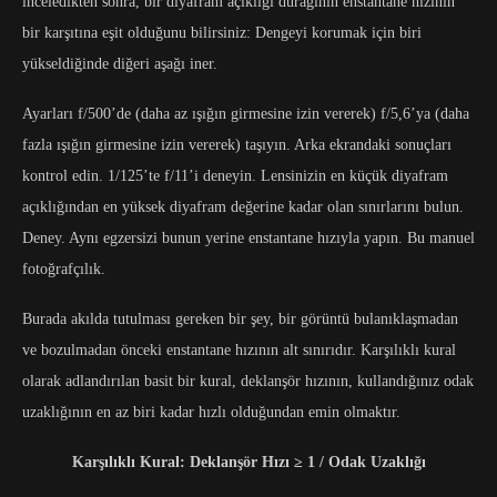
inceledikten sonra, bir diyafram açıklığı durağının enstantane hızının
bir karşıtına eşit olduğunu bilirsiniz: Dengeyi korumak için biri
yükseldiğinde diğeri aşağı iner.
Ayarları f/500’de (daha az ışığın girmesine izin vererek) f/5,6’ya (daha
fazla ışığın girmesine izin vererek) taşıyın. Arka ekrandaki sonuçları
kontrol edin. 1/125’te f/11’i deneyin. Lensinizin en küçük diyafram
açıklığından en yüksek diyafram değerine kadar olan sınırlarını bulun.
Deney. Aynı egzersizi bunun yerine enstantane hızıyla yapın. Bu manuel
fotoğrafçılık.
Burada akılda tutulması gereken bir şey, bir görüntü bulanıklaşmadan
ve bozulmadan önceki enstantane hızının alt sınırıdır. Karşılıklı kural
olarak adlandırılan basit bir kural, deklanşör hızının, kullandığınız odak
uzaklığının en az biri kadar hızlı olduğundan emin olmaktır.
Karşılıklı Kural: Deklanşör Hızı ≥ 1 / Odak Uzaklığı