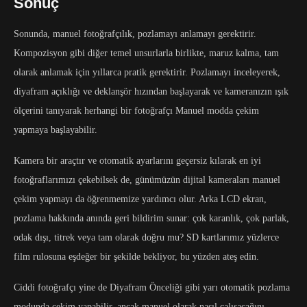
Sonuç
Sonunda, manuel fotoğrafçılık, pozlamayı anlamayı gerektirir.
Kompozisyon gibi diğer temel unsurlarla birlikte, maruz kalma, tam
olarak anlamak için yıllarca pratik gerektirir. Pozlamayı inceleyerek,
diyafram açıklığı ve deklanşör hızından başlayarak ve kameranızın ışık
ölçerini tanıyarak herhangi bir fotoğrafçı Manuel modda çekim
yapmaya başlayabilir.
Kamera bir araçtır ve otomatik ayarlarını geçersiz kılarak en iyi
fotoğraflarımızı çekebilsek de, günümüzün dijital kameraları manuel
çekim yapmayı da öğrenmemize yardımcı olur. Arka LCD ekran,
pozlama hakkında anında geri bildirim sunar: çok karanlık, çok parlak,
odak dışı, titrek veya tam olarak doğru mu? SD kartlarımız yüzlerce
film rulosuna eşdeğer bir şekilde bekliyor, bu yüzden ateş edin.
Ciddi fotoğrafçı yine de Diyafram Önceliği gibi yarı otomatik pozlama
modunda çekim yapabilir, ancak manuel olarak nasıl çalışacağını