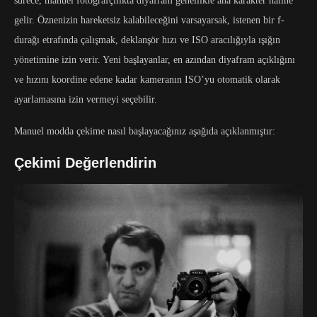
sürece, manuel fotoğrafçılıkta diyafram genellikle ana karakter haline
gelir. Öznenizin hareketsiz kalabileceğini varsayarsak, istenen bir f-
durağı etrafında çalışmak, deklanşör hızı ve ISO aracılığıyla ışığın
yönetimine izin verir. Yeni başlayanlar, en azından diyafram açıklığını
ve hızını koordine edene kadar kameranın ISO’yu otomatik olarak
ayarlamasına izin vermeyi seçebilir.
Manuel modda çekime nasıl başlayacağınız aşağıda açıklanmıştır:
Çekimi Değerlendirin