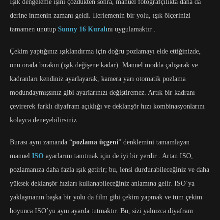
Işık dengeleme işini çözdükten sonra, manuel fotoğrafçılıkta daha da
derine inmenin zamanı geldi. İlerlemenin bir yolu, ışık ölçerinizi
tamamen unutup
Sunny 16 Kuralı
nı uygulamaktır .
Çekim yaptığınız ışıklandırma için doğru pozlamayı elde ettiğinizde,
onu orada bırakın (ışık değişene kadar). Manuel modda çalışarak ve
kadranları kendiniz ayarlayarak, kamera yarı otomatik pozlama
modundaymışsınız gibi ayarlarınızı değiştiremez. Artık bir kadranı
çevirerek farklı diyafram açıklığı ve deklanşör hızı kombinasyonlarını
kolayca deneyebilirsiniz.
Burası aynı zamanda “
pozlama üçgeni
” denklemini tamamlayan
manuel
ISO
ayarlarını tanıtmak için de iyi bir yerdir . Artan ISO,
pozlamanıza daha fazla ışık getirir; bu, lensi durdurabileceğiniz ve daha
yüksek deklanşör hızları kullanabileceğiniz anlamına gelir. ISO’ya
yaklaşmanın başka bir yolu da film gibi çekim yapmak ve tüm çekim
boyunca ISO’yu aynı ayarda tutmaktır. Bu, sizi yalnızca diyafram