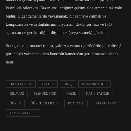
kesinlikle bilecektir. Bazen arzu ettiğiniz çekimi elde etmenin tek yolu
budur. Diğer zamanlarda yavaşlamak, bir sahneye dalmak ve
kompozisyon ve aydınlatmanın diyafram, deklanşör hızı ve ISO
açısından ne gerektirdiğini düşünmek (veya sezmek) güzeldir.
Sonuç olarak, manuel çekim, yalnızca yaratıcı gözünüzün görebileceği
görüntüyü yakalamak için kontrolü kameradan geri almanıza olanak
tanır.
DANIELONEIL
EĞITICI
GIRIŞ
KAMERA MODU
KILAVUZ
MANUEL MOD
NASIL
NASIL YAPILIR
ÖĞREN
ÖĞRETICILER 101
POZLAMA
TAM KILAVUZ
TEMEL BILGILER