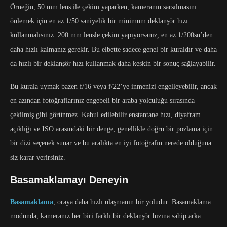
Örneğin, 50 mm lens ile çekim yaparken, kameranın sarsılmasını
önlemek için en az 1/50 saniyelik bir minimum deklanşör hızı
kullanmalısınız. 200 mm lensle çekim yapıyorsanız, en az 1/200sn’den
daha hızlı kalmanız gerekir. Bu elbette sadece genel bir kuraldır ve daha
da hızlı bir deklanşör hızı kullanmak daha keskin bir sonuç sağlayabilir.
Bu kurala uymak bazen f/16 veya f/22’ye inmenizi engelleyebilir, ancak
en azından fotoğraflarınız engebeli bir araba yolculuğu sırasında
çekilmiş gibi görünmez. Kabul edilebilir enstantane hızı, diyafram
açıklığı ve ISO arasındaki bir denge, genellikle doğru bir pozlama için
bir dizi seçenek sunar ve bu aralıkta en iyi fotoğrafın nerede olduğuna
siz karar verirsiniz.
Basamaklamayı Deneyin
Basamaklama
, oraya daha hızlı ulaşmanın bir yoludur. Basamaklama
modunda, kameranız her biri farklı bir deklanşör hızına sahip arka