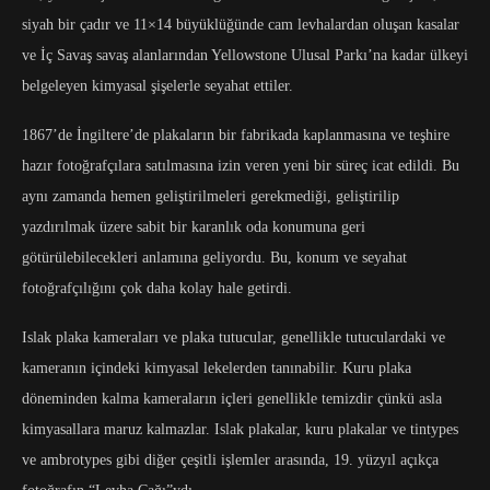
siyah bir çadır ve 11×14 büyüklüğünde cam levhalardan oluşan kasalar
ve İç Savaş savaş alanlarından Yellowstone Ulusal Parkı’na kadar ülkeyi
belgeleyen kimyasal şişelerle seyahat ettiler.
1867’de İngiltere’de plakaların bir fabrikada kaplanmasına ve teşhire
hazır fotoğrafçılara satılmasına izin veren yeni bir süreç icat edildi. Bu
aynı zamanda hemen geliştirilmeleri gerekmediği, geliştirilip
yazdırılmak üzere sabit bir karanlık oda konumuna geri
götürülebilecekleri anlamına geliyordu. Bu, konum ve seyahat
fotoğrafçılığını çok daha kolay hale getirdi.
Islak plaka kameraları ve plaka tutucular, genellikle tutuculardaki ve
kameranın içindeki kimyasal lekelerden tanınabilir. Kuru plaka
döneminden kalma kameraların içleri genellikle temizdir çünkü asla
kimyasallara maruz kalmazlar. Islak plakalar, kuru plakalar ve tintypes
ve ambrotypes gibi diğer çeşitli işlemler arasında, 19. yüzyıl açıkça