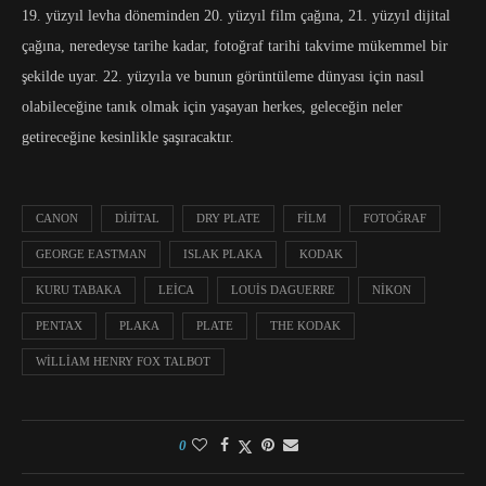
19. yüzyıl levha döneminden 20. yüzyıl film çağına, 21. yüzyıl dijital
çağına, neredeyse tarihe kadar, fotoğraf tarihi takvime mükemmel bir
şekilde uyar. 22. yüzyıla ve bunun görüntüleme dünyası için nasıl
olabileceğine tanık olmak için yaşayan herkes, geleceğin neler
getireceğine kesinlikle şaşıracaktır.
CANON
DIJITAL
DRY PLATE
FILM
FOTOĞRAF
GEORGE EASTMAN
ISLAK PLAKA
KODAK
KURU TABAKA
LEICA
LOUIS DAGUERRE
NIKON
PENTAX
PLAKA
PLATE
THE KODAK
WILLIAM HENRY FOX TALBOT
0