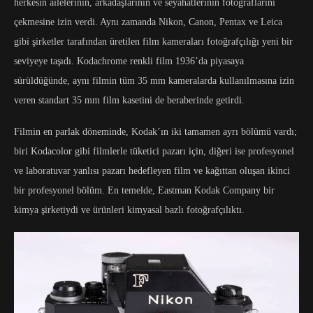
herkesin ailelerinin, arkadaşlarının ve seyahatlerinin fotoğraflarını
çekmesine izin verdi. Aynı zamanda Nikon, Canon, Pentax ve Leica
gibi şirketler tarafından üretilen film kameraları fotoğrafçılığı yeni bir
seviyeye taşıdı. Kodachrome renkli film 1936’da piyasaya
sürüldüğünde, aynı filmin tüm 35 mm kameralarda kullanılmasına izin
veren standart 35 mm film kasetini de beraberinde getirdi.
Filmin en parlak döneminde, Kodak’ın iki tamamen ayrı bölümü vardı;
biri Kodacolor gibi filmlerle tüketici pazarı için, diğeri ise profesyonel
ve laboratuvar yanlısı pazarı hedefleyen film ve kağıttan oluşan ikinci
bir profesyonel bölüm. En temelde, Eastman Kodak Company bir
kimya şirketiydi ve ürünleri kimyasal bazlı fotoğrafçılıktı.