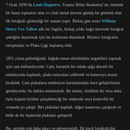
7 Ocak 1839’da
Louis Daguerre
, Fransız Bilim Akademisi’ne, temelde
bir basın toplantısı olan ve cilalı metal üzerine gümüş bir görüntü olan
ilk fotoğrafı gösterdiği bir sunum yaptı. Birkaç gün sonra
William
Henry Fox Talbot
adlı bir İngiliz, birkaç yıldır kağıt üzerinde fotoğraf
çektiğini duyurmak için bir konferans düzenledi. Böylece fotoğrafın
tartışmaları ve Plaka Çağı başlamış oldu.
1851 yılına gelindiğinde, kağıda temas ettirilebilen negatifleri yapmak
için cam kullanılıyordu. Cam, karanlık bir odada ışığa duyarlı bir
emülsiyonla kaplandı, plaka tutuculara yüklendi ve kameraya maruz
bırakıldı. Cam plakaların emülsiyon kurutulmadan önce geliştirilmesi
gerekiyordu; bu dakika meselesiydi. Bu sistem, özellikle iki veya daha
fazla kişinin birlikte çalışabileceği bir stüdyoda veya kontrollü bir
ortamda iyi çalıştı. Biri plakaları kapladı, diğeri kamerayı çalıştırdı ve
belki de bir üçüncüsü plakaları geliştirdi.
Bu, yerinde çok daha sıkıcı ve güvencesizdi. İlk öncü fotoğrafçılar,