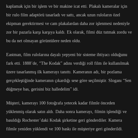
kaplamak için bir işlem ve bir makine icat etti. Plakalı kameralar için
bir rulo film adaptörü tasarladı ve sattı, ancak uzun ruloların özel
ekipman gerektirmesi ve cam plakalardan daha zor işlenmesi nedeniyle
zor bir pazarla karşı karşıya kaldı. Ek olarak, filmi düz tutmak zordu ve
bu da net olmayan görüntülere neden oldu.
Eastman, film rulolarına dayalı yepyeni bir sisteme ihtiyacı olduğunu
fark etti. 1888’de, “The Kodak” adını verdiği roll film ile kullanılmak
üzere tasarlanmış ilk kamerayı tanıttı. Kameranın adı, bir pozlama
gerçekleştiğinde kameranın çıkardığı sese göre seçilmiştir. Sloganı “Sen
düğmeye bas, gerisini biz halledelim” idi.
Müşteri, kamerayı 100 fotoğrafa yetecek kadar filmle önceden
yüklenmiş olarak satın aldı. Daha sonra kamerayı, filmin işlendiği ve
basıldığı Rochester’daki Kodak şirketine geri gönderdiler. Kamera
filmle yeniden yüklendi ve 100 baskı ile müşteriye geri gönderildi.