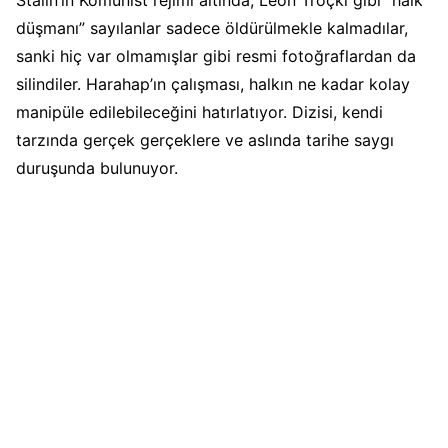
Stalin’in Komünist rejimi altında, Leon Troçki gibi “halk
düşmanı” sayılanlar sadece öldürülmekle kalmadılar,
sanki hiç var olmamışlar gibi resmi fotoğraflardan da
silindiler. Harahap’ın çalışması, halkın ne kadar kolay
manipüle edilebileceğini hatırlatıyor. Dizisi, kendi
tarzında gerçek gerçeklere ve aslında tarihe saygı
duruşunda bulunuyor.