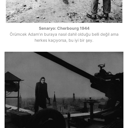
Senaryo: Cherbourg 1944
Örümcek Adam’ın buraya nasıl dahil olduğu belli değil ama
herkes kaçıyorsa, bu iyi bir şey.