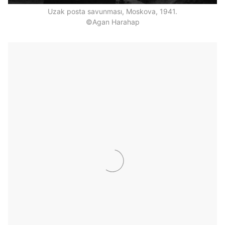
Uzak posta savunması, Moskova, 1941.
©Agan Harahap