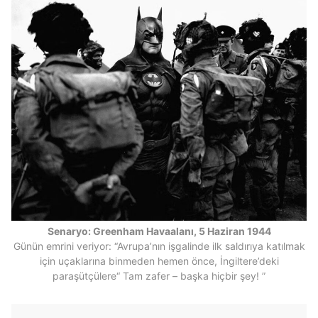
Senaryo: Greenham Havaalanı, 5 Haziran 1944
Günün emrini veriyor: “Avrupa’nın işgalinde ilk saldırıya katılmak
için uçaklarına binmeden hemen önce, İngiltere’deki
paraşütçülere“ Tam zafer – başka hiçbir şey! ”