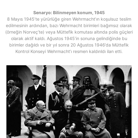
Senaryo: Bilinmeyen konum, 1945
8 Mayıs 1945’te yürürlüğe giren Wehrmacht’ın koşulsuz teslim
edilmesinin ardından, bazı Wehrmacht birimleri bağımsız olarak
(örneğin Norveç’te) veya Müttefik komutası altında polis güçleri
olarak aktif kaldı. Ağustos 1945’in sonuna gelindiğinde bu
birimler dağıldı ve bir yıl sonra 20 Ağustos 1946’da Müttefik
Kontrol Konseyi Wehrmacht’ı resmen kaldırıldı ilan etti.