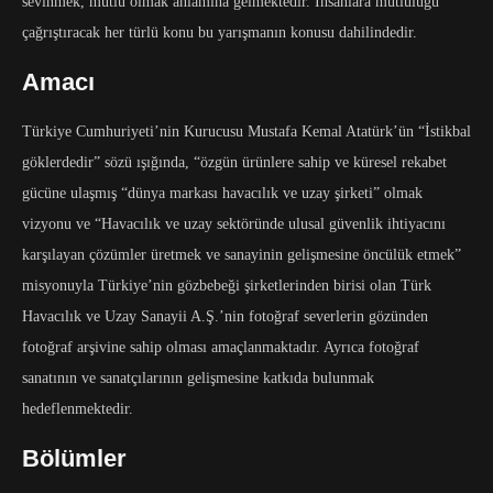
sevinmek, mutlu olmak anlamına gelmektedir. İnsanlara mutluluğu
çağrıştıracak her türlü konu bu yarışmanın konusu dahilindedir.
Amacı
Türkiye Cumhuriyeti’nin Kurucusu Mustafa Kemal Atatürk’ün “İstikbal
göklerdedir” sözü ışığında, “özgün ürünlere sahip ve küresel rekabet
gücüne ulaşmış “dünya markası havacılık ve uzay şirketi” olmak
vizyonu ve “Havacılık ve uzay sektöründe ulusal güvenlik ihtiyacını
karşılayan çözümler üretmek ve sanayinin gelişmesine öncülük etmek”
misyonuyla Türkiye’nin gözbebeği şirketlerinden birisi olan Türk
Havacılık ve Uzay Sanayii A.Ş.’nin fotoğraf severlerin gözünden
fotoğraf arşivine sahip olması amaçlanmaktadır. Ayrıca fotoğraf
sanatının ve sanatçılarının gelişmesine katkıda bulunmak
hedeflenmektedir.
Bölümler