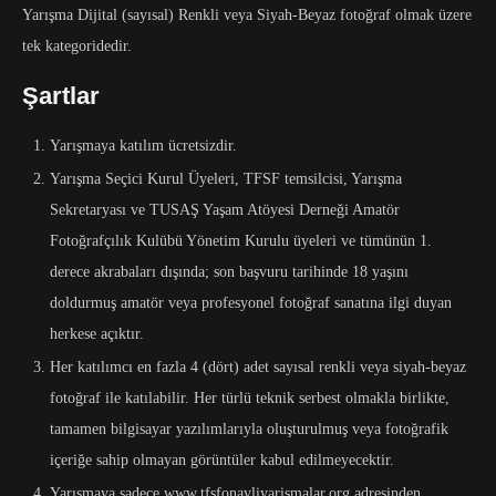
Yarışma Dijital (sayısal) Renkli veya Siyah-Beyaz fotoğraf olmak üzere
tek kategoridedir.
Şartlar
Yarışmaya katılım ücretsizdir.
Yarışma Seçici Kurul Üyeleri, TFSF temsilcisi, Yarışma
Sekretaryası ve TUSAŞ Yaşam Atöyesi Derneği Amatör
Fotoğrafçılık Kulübü Yönetim Kurulu üyeleri ve tümünün 1.
derece akrabaları dışında; son başvuru tarihinde 18 yaşını
doldurmuş amatör veya profesyonel fotoğraf sanatına ilgi duyan
herkese açıktır.
Her katılımcı en fazla 4 (dört) adet sayısal renkli veya siyah-beyaz
fotoğraf ile katılabilir. Her türlü teknik serbest olmakla birlikte,
tamamen bilgisayar yazılımlarıyla oluşturulmuş veya fotoğrafik
içeriğe sahip olmayan görüntüler kabul edilmeyecektir.
Yarışmaya sadece www.tfsfonayliyarismalar.org adresinden