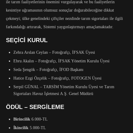
ile tarım faaliyetlerinin önemini vurgulayarak ve bu faaliyetlerin
kesintiye uğramasının olumsuz sonuçlar doğurabileceğine dikkat
çekmeyi; ülke genelindeki çiftçiler nezdinde tarım sigortaları ile ilgili
farkındalığı artırarak, Sistemi yaygınlaştırmayı amaçlamaktadır.
SEÇİCİ KURUL
Zehra Arslan Ceylan – Fotoğrafçı, İFSAK Üyesi
Ebru Akalın – Fotoğrafçı, İFSAK Yönetim Kurulu Üyesi
Seda Şengök – Fotoğrafçı, İFOD Başkanı
Hatice Ezgi Özçelik – Fotoğrafçı, FOTOGEN Üyesi
Serpil GÜNAL – TARSİM Yönetim Kurulu Üyesi ve Tarım
Sigortaları Havuz İşletmesi A.Ş. Genel Müdürü
ÖDÜL – SERGİLEME
Birincilik
6.000-TL
İkincilik
5.000-TL