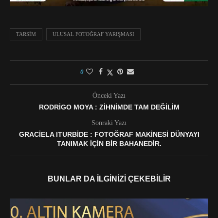
TARSIM
ULUSAL FOTOĞRAF YARIŞMASI
0
Önceki Yazı
RODRIGO MOYA : ZIHNIMDE TAM DEĞILIM
Sonraki Yazı
GRACIELA ITURBIDE : FOTOĞRAF MAKINESI DÜNYAYI
TANIMAK IÇIN BIR BAHANEDIR.
BUNLAR DA İLGINIZI ÇEKEBILIR