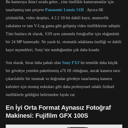
Bu kameraya ikinci sırada gelen , yine özellikle kameramanlar için
tasarlanmış tam çerçeve
Panasonic Lumix S1H
. Ayrıca 6K
çözünürlük, video skopları, 4:2:2 10-bit dahili kayıt, anamorfik
yakalama ve tam V-Log gama gibi gelişmiş video özelliklerine sahiptir.
Tüm bunlara ek olarak, S1H aynı zamanda fotoğraflar için olağanüstü
bir 24 MP kameradır. Ne yazık ki, otomatik odaklama özelliği ve dahili
kayıt seçenekleri, Sony’nin sunduğundan çok daha kısadır.
Son olarak, biraz daha pahalı olan
Sony FX3
‘ün temelde daha küçük
bir gövdeye yeniden paketlenmiş a7S III olduğunu, ancak kamera tarzı
çıkarılabilir bir tutamak ve doğrudan gövdeye tasarlanmış kamera
kafesleri için montaj noktaları gibi daha profesyonel odaklı fiziksel
özelliklerle geldiğini belirtmekte fayda var.
En İyi Orta Format Aynasız Fotoğraf
Makinesi: Fujifilm GFX 100S