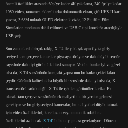
önemli özellikler arasında 60p’ye kadar 4K yakalama, 240 fps’ye kadar
1080 video, tamamen eklemli arka dokunmatik ekran, çift UHS-II kart
yuvası, 3.68M noktalı OLED elektronik vizör, 12 Fujifilm Film
Simulation modunun dahil edilmesi ve USB-C tipi konektör aracılığıyla
USB şarjı.
Son zamanlarda birçok rakip, X-T4 ile yaklaşık aynı fiyata giriş
seviyesi tam çerçeve kameralar piyasaya sürüyor ve daha büyük sensör
sayesinde daha iyi görüntü kalitesi sunuyor. Ve tüm bunlar iyi ve güzel
olsa da, X-T4 sensörünün kompakt yapısı onu bu kadar çekici kılan
şeydir. Görüntü kalitesi daha büyük bir sensörde daha iyi olsa da, X-
trans sensörü sarkık değil: X-T4 ile çekilen görüntüler harika. Ek
olarak, tam çerçeve sensörünün ek maliyetinin bir yerden gelmesi
gerekiyor ve bu giriş seviyesi kameralar, bu maliyetleri düşük tutmak
için video özelliklerini, kare hızını veya otomatik odaklama
özelliklerini azaltacak.
X-T4
‘ün bunu yapması gerekmiyor . Dönem