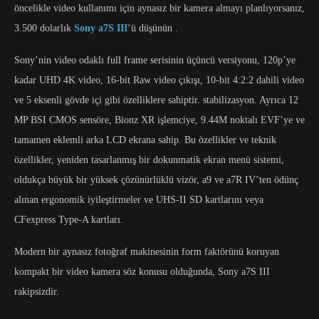
öncelikle video kullanımı için aynasız bir kamera almayı planlıyorsanız,
3.500 dolarlık
Sony a7S III
‘ü düşünün .
Sony’nin video odaklı full frame serisinin üçüncü versiyonu, 120p’ye
kadar UHD 4K video, 16-bit Raw video çıkışı, 10-bit 4:2:2 dahili video
ve 5 eksenli gövde içi gibi özelliklere sahiptir. stabilizasyon. Ayrıca 12
MP BSI CMOS sensöre, Bionz XR işlemciye, 9.44M noktalı EVF’ye ve
tamamen eklemli arka LCD ekrana sahip. Bu özellikler ve teknik
özellikler, yeniden tasarlanmış bir dokunmatik ekran menü sistemi,
oldukça büyük bir yüksek çözünürlüklü vizör, a9 ve a7R IV’ten ödünç
alınan ergonomik iyileştirmeler ve UHS-II SD kartlarını veya
CFexpress Type-A kartları.
Modern bir aynasız fotoğraf makinesinin form faktörünü koruyan
kompakt bir video kamera söz konusu olduğunda, Sony a7S III
rakipsizdir.