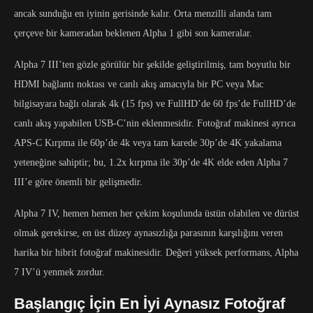
ancak sunduğu en iyinin gerisinde kalır. Orta menzilli alanda tam
çerçeve bir kameradan beklenen Alpha 1 gibi son kameralar.
Alpha 7 III’ten gözle görülür bir şekilde geliştirilmiş, tam boyutlu bir
HDMI bağlantı noktası ve canlı akış amacıyla bir PC veya Mac
bilgisayara bağlı olarak 4k (15 fps) ve FullHD’de 60 fps’de FullHD’de
canlı akış yapabilen USB-C’nin eklenmesidir. Fotoğraf makinesi ayrıca
APS-C Kırpma ile 60p’de 4k veya tam karede 30p’de 4K yakalama
yeteneğine sahiptir; bu, 1.2x kırpma ile 30p’de 4K elde eden Alpha 7
III’e göre önemli bir gelişmedir.
Alpha 7 IV, hemen hemen her çekim koşulunda üstün olabilen ve dürüst
olmak gerekirse, en üst düzey aynasızlığa parasının karşılığını veren
harika bir hibrit fotoğraf makinesidir. Değeri yüksek performans, Alpha
7 IV’ü yenmek zordur.
Başlangıç ​​İçin En İyi Aynasız Fotoğraf