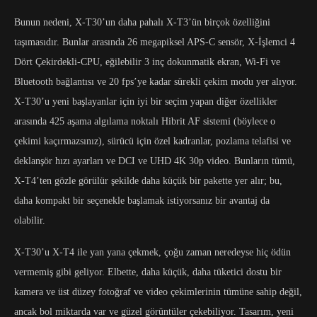
Bunun nedeni, X-T30’un daha pahalı X-T3’ün birçok özelliğini
taşımasıdır. Bunlar arasında 26 megapiksel APS-C sensör, X-İşlemci 4
Dört Çekirdekli-CPU, eğilebilir 3 inç dokunmatik ekran, Wi-Fi ve
Bluetooth bağlantısı ve 20 fps’ye kadar sürekli çekim modu yer alıyor.
X-T30’u yeni başlayanlar için iyi bir seçim yapan diğer özellikler
arasında 425 aşama algılama noktalı Hibrit AF sistemi (böylece o
çekimi kaçırmazsınız), sürücü için özel kadranlar, pozlama telafisi ve
deklanşör hızı ayarları ve DCI ve UHD 4K 30p video. Bunların tümü,
X-T4’ten gözle görülür şekilde daha küçük bir pakette yer alır; bu,
daha kompakt bir seçenekle başlamak istiyorsanız bir avantaj da
olabilir.
X-T30’u X-T4 ile yan yana çekmek, çoğu zaman neredeyse hiç ödün
vermemiş gibi geliyor. Elbette, daha küçük, daha tüketici dostu bir
kamera ve üst düzey fotoğraf ve video çekimlerinin tümüne sahip değil,
ancak bol miktarda var ve güzel görüntüler çekebiliyor. Tasarım, yeni