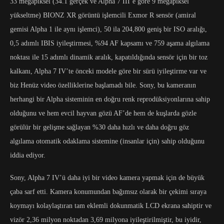
33 megapiksel (34.1 gerçek ve Alpha 7 III’e göre 9 megapiksel
yükseltme) BIONZ XR görüntü işlemcili Exmor R sensör (amiral
gemisi Alpha 1 ile aynı işlemci), 50 ila 204,800 geniş bir ISO aralığı,
0,5 adımlı IBIS iyileştirmesi, %94 AF kapsamı ve 759 aşama algılama
noktası ile 15 adımlı dinamik aralık, kapatıldığında sensör için bir toz
kalkanı, Alpha 7 IV’te önceki modele göre bir sürü iyileştirme var ve
biz Henüz video özelliklerine başlamadı bile. Sony, bu kameranın
herhangi bir Alpha sisteminin en doğru renk reprodüksiyonlarına sahip
olduğunu ve hem evcil hayvan gözü AF’de hem de kuşlarda gözle
görülür bir gelişme sağlayan %30 daha hızlı ve daha doğru göz
algılama otomatik odaklama sistemine (insanlar için) sahip olduğunu
iddia ediyor.
Sony, Alpha 7 IV’ü daha iyi bir video kamera yapmak için de büyük
çaba sarf etti. Kamera konumundan bağımsız olarak bir çekimi sıraya
koymayı kolaylaştıran tam eklemli dokunmatik LCD ekrana sahiptir ve
vizör 2,36 milyon noktadan 3,69 milyona iyileştirilmiştir, bu iyidir,