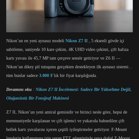
Nikon’un en yeni aynasız modeli
Nikon Z7 II
, 5 eksenli gövde içi
sabitleme, saniyede 10 kare çekim, 4K UHD video çekimi, çift hafıza
kartı yuvası ile 45,7 MP tam çerçeve sensör getiriyor ve Z6 II —
Nikon’un dikey pil tutuşunu gerçekten destekleyen ilk aynasız sistemi…
tüm bunlar sadece
3.000 $
‘lık bir fiyat karşılığında.
Devamını oku
:
Nikon Z7 II İncelemesi: Sadece Bir Yükseltme Değil,
Olağanüstü Bir Fotoğraf Makinesi
Z7 II, Nikon’un yeni amiral gemisidir ve birinci nesle göre, hepsi de
memnuniyetle karşılanan ve çift işlemci ve yukarıda bahsedilen çift
bellek kartı yuvalarını içeren çeşitli iyileştirmeler getiriyor. F-Mount
lenslerin kullanımına izin veren FTZ adaptörüyle veya doğal Z-Mount