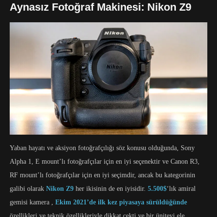
Aynasız Fotoğraf Makinesi: Nikon Z9
Yaban hayatı ve aksiyon fotoğrafçılığı söz konusu olduğunda, Sony
Alpha 1, E mount’lı fotoğrafçılar için en iyi seçenektir ve Canon R3,
RF mount’lı fotoğrafçılar için en iyi seçimdir, ancak bu kategorinin
galibi olarak
Nikon Z9
her ikisinin de en iyisidir.
5.500$
‘lık amiral
gemisi kamera ,
Ekim 2021’de ilk kez piyasaya sürüldüğünde
özellikleri ve teknik özellikleriyle dikkat çekti ve bir üniteyi ele