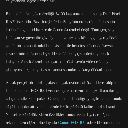
en yetenekli seçeneklerden biri.
Bu modelin öne çıkan özelliği %100 kapsama alanına sahip Dual Pixel
II AF sistemidir. Bazı fotoğrafçılar Sony’nin otomatik netlemesinin
üstün olduğunu iddia etse de Canon da tembel değil. Tüm çerçeveyi
kaplayan ve güvenilir göz algılama ve nesne takibi uygulayan yüksek
puanlı bir otomatik odaklama sistemi ile hem insan hem de hayvan
nesnelerinin mükemmel şekilde odaklanmış çekimlerini yapmak
kolaydır. Ancak önemli bir uyarı var: Çok sayıda video çekmeyi
planlıyorsanız, en iyisi aşırı ısınma sorunlarına karşı dikkatli olun.
Ancak gerçek bir hibrit iş akışına ayak uyduracak özelliklere sahip bir
kamera olarak, EOS R5’i yenmek gerçekten zor: çok çeşitli atıcılar için
çalışan eksiksiz bir paket. Canon, dinamik aralığı iyileştirme konusunda
büyük adımlar attı ve bu nedenle R5’in görüntü kalitesi birinci sınıf.
Yüksek çözünürlük, video özellikleri sunan ve bu fiyat aralığında
rekabet eden diğerlerine kıyasla
Canon EOS R5
sadece bir burun önde.