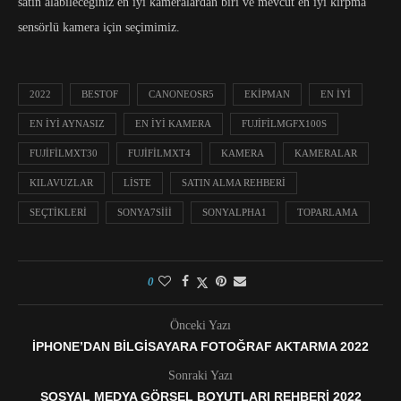
satın alabileceğiniz en iyi kameralardan biri ve mevcut en iyi kırpma
sensörlü kamera için seçimimiz.
2022
BESTOF
CANONEOSR5
EKIPMAN
EN IYI
EN IYI AYNASIZ
EN IYI KAMERA
FUJIFILMGFX100S
FUJIFILMXT30
FUJIFILMXT4
KAMERA
KAMERALAR
KILAVUZLAR
LISTE
SATIN ALMA REHBERI
SEÇTIKLERI
SONYA7SIII
SONYALPHA1
TOPARLAMA
0
Önceki Yazı
IPHONE’DAN BILGISAYARA FOTOĞRAF AKTARMA 2022
Sonraki Yazı
SOSYAL MEDYA GÖRSEL BOYUTLARI REHBERI 2022