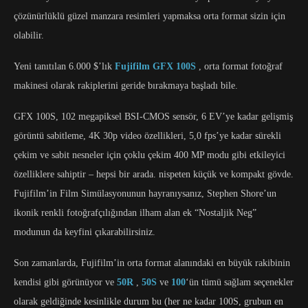
çözünürlüklü güzel manzara resimleri yapmaksa orta format sizin için
olabilir.
Yeni tanıtılan 6.000 $’lık
Fujifilm GFX 100S
, orta format fotoğraf
makinesi olarak rakiplerini geride bırakmaya başladı bile.
GFX 100S, 102 megapiksel BSI-CMOS sensör, 6 EV’ye kadar gelişmiş
görüntü sabitleme, 4K 30p video özellikleri, 5,0 fps’ye kadar sürekli
çekim ve sabit nesneler için çoklu çekim 400 MP modu gibi etkileyici
özelliklere sahiptir – hepsi bir arada. nispeten küçük ve kompakt gövde.
Fujifilm’in Film Simülasyonunun hayranıysanız, Stephen Shore’un
ikonik renkli fotoğrafçılığından ilham alan ek “Nostaljik Neg”
modunun da keyfini çıkarabilirsiniz.
Son zamanlarda, Fujifilm’in orta format alanındaki en büyük rakibinin
kendisi gibi görünüyor ve
50R
,
50S
ve
100
‘ün tümü sağlam seçenekler
olarak geldiğinde kesinlikle durum bu (her ne kadar 100S, grubun en