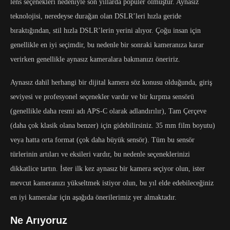
lens seçenekleri nedeniyle son yıllarda popüler olmuştur. Aynasız
teknolojisi, neredeyse durağan olan DSLR’leri hızla geride
bıraktığından, stil hızla DSLR’lerin yerini alıyor. Çoğu insan için
genellikle en iyi seçimdir, bu nedenle bir sonraki kameranıza karar
verirken genellikle aynasız kameralara bakmanızı öneririz.
Aynasız dahil herhangi bir dijital kamera söz konusu olduğunda, giriş
seviyesi ve profesyonel seçenekler vardır ve bir kırpma sensörü
(genellikle daha resmi adı APS-C olarak adlandırılır), Tam Çerçeve
(daha çok klasik olana benzer) için gidebilirsiniz. 35 mm film boyutu)
veya hatta orta format (çok daha büyük sensör). Tüm bu sensör
türlerinin artıları ve eksileri vardır, bu nedenle seçeneklerinizi
dikkatlice tartın. İster ilk kez aynasız bir kamera seçiyor olun, ister
mevcut kameranızı yükseltmek istiyor olun, bu yıl elde edebileceğiniz
en iyi kameralar için aşağıda önerilerimiz yer almaktadır.
Ne Arıyoruz