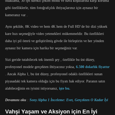
odaklama, 30 fps sürekli çekim modu ve hava koşullarına karşı koruma
gibi özelliklerle, tüm fotoğrafçılık ihtiyaçlarınız için aynasız bir
kameranız var .
Aynı şekilde, 8K video ve hem 4K hem de Full HD’de bir dizi yüksek
kare hızı seçeneğiyle video yetenekleri mükemmeldir. Bu özellikleri
daha iyi pil ömrü ve geliştirilmiş gövde ile birleştirin ve her yönden
aynasız bir kamera için harika bir seçeneğiniz var.
Sizi geride tutabilecek tek önemli şey , özellikle bu üst düzey,
profesyonel modele gerçekten ihtiyacınız yoksa,
6.500 dolarlık fiyattır
. Ancak Alpha 1, bu üst düzey, profesyonel odaklı özellikleri sunan
piyasadaki tek kamera olduğu için bu fiyatı hak ediyor. Paranın satın
alabileceğinin en iyisini istiyorsanız,
işte bu.
Devamını oku
:
Sony Alpha 1 İnceleme: Evet, Gerçekten O Kadar İyi
Vahşi Yaşam ve Aksiyon için En İyi