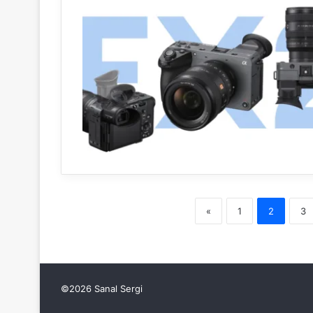
«
1
2
3
©2026 Sanal Sergi