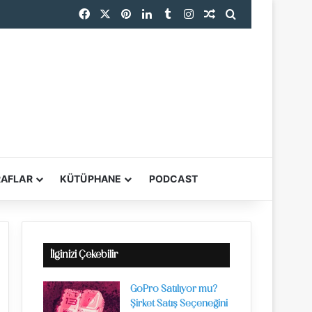
Facebook
X
Pinterest
LinkedIn
Tumblr
Instagram
Rastgele Makale
Arama yap ...
endi
RAFLAR
KÜTÜPHANE
PODCAST
YARDIMCI ARAÇL
İlginizi Çekebilir
GoPro Satılıyor mu?
Şirket Satış Seçeneğini