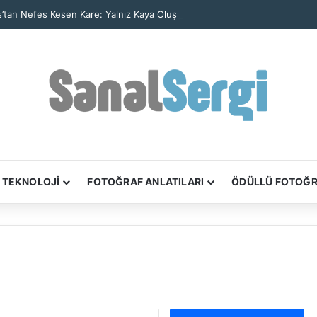
’tan Nefes Kesen Kare: Yalnız Kaya Oluşumu Tüm Ayrıntılarıyla Görüntül
TEKNOLOJİ
FOTOĞRAF ANLATILARI
ÖDÜLLÜ FOTOĞ
Arama: