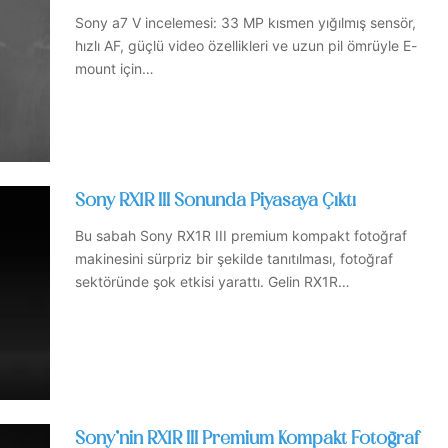
Sony a7 V incelemesi: 33 MP kısmen yığılmış sensör,
hızlı AF, güçlü video özellikleri ve uzun pil ömrüyle E-
mount için…
Sony RX1R III Sonunda Piyasaya Çıktı
Bu sabah Sony RX1R III premium kompakt fotoğraf
makinesini sürpriz bir şekilde tanıtılması, fotoğraf
sektöründe şok etkisi yarattı. Gelin RX1R…
Sony’nin RX1R III Premium Kompakt Fotoğraf