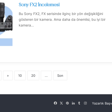
Sony FX2 İncelemesi
Bu Sony FX2, FX serisinde ilginç bir yön değişikliğini
gösteren bir kamera. Ama daha da önemlisi, bu iyi bir
kamera…
»
10
20
...
Son
Facebook
X
Pinterest
LinkedIn
Tumblr
Instagram
Yazarlık Baş